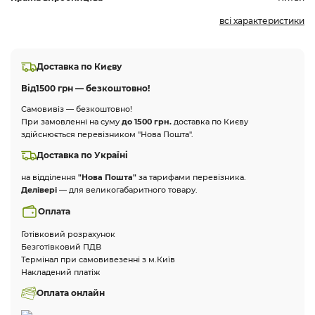
всі характеристики
Доставка по Києву
Від
1500 грн — безкоштовно!
Самовивіз — безкоштовно!
При замовленні на суму
до 1500 грн.
доставка по Києву
здійснюється перевізником "Нова Пошта".
Доставка по Україні
на відділення
"Нова Пошта"
за тарифами перевізника.
Делівері
— для великогабаритного товару.
Оплата
Готівковий розрахунок
Безготівковий ПДВ
Термінал при самовивезенні з м.Київ
Накладений платіж
Оплата онлайн