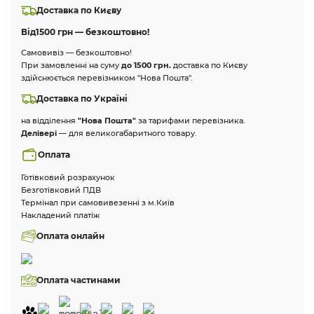
Доставка по Києву
Від
1500 грн — безкоштовно!
Самовивіз — безкоштовно!
При замовленні на суму
до 1500 грн.
доставка по Києву
здійснюється перевізником "Нова Пошта".
Доставка по Україні
на відділення
"Нова Пошта"
за тарифами перевізника.
Делівері
— для великогабаритного товару.
Оплата
Готівковий розрахунок
Безготівковий ПДВ
Термінал при самовивезенні з м.Київ
Накладений платіж
Оплата онлайн
Оплата частинами