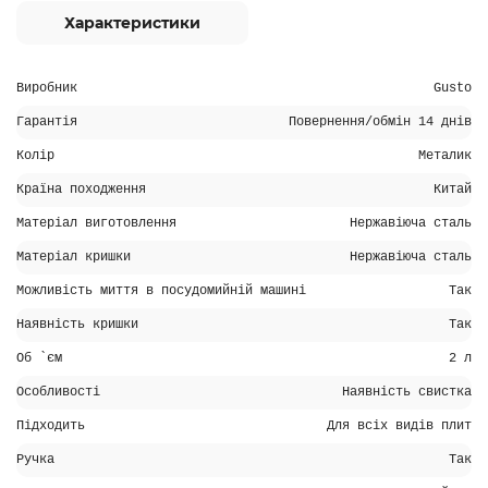
Характеристики
Виробник
Gusto
Гарантія
Повернення/обмін 14 днів
Колір
Металик
Країна походження
Китай
Матеріал виготовлення
Нержавіюча сталь
Матеріал кришки
Нержавіюча сталь
Можливість миття в посудомийній машині
Так
Наявність кришки
Так
Об `єм
2 л
Особливості
Наявність свистка
Підходить
Для всіх видів плит
Ручка
Так