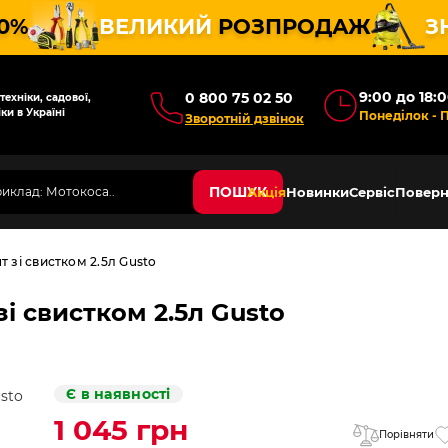
10%
ВЕЛИКИЙ
РОЗПРОДАЖ
З
9:00 до 18:
0 800 75 02 50
ехніки, садової,
ки в Україні
Понеділок - 
Зворотній дзвінок
ПОШУК
Акція
Новинки
Сервіс
Поверн
т зі свистком 2.5л Gusto
зі свистком 2.5л Gusto
Є в наявності
1 045 грн
Порівняти