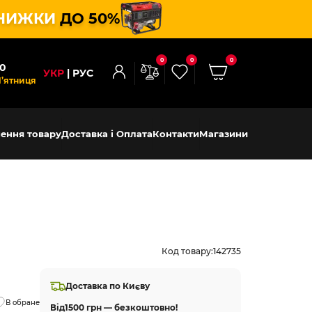
НИЖКИ
ДО 50%
0
0
0
00
УКР
РУС
П’ятниця
ення товару
Доставка і Оплата
Контакти
Магазини
Код товару:
142735
Доставка по Києву
В обране
Від
1500 грн — безкоштовно!