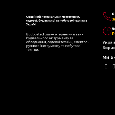
0
Офіційний постачальник мототехніки,
З
садової, будівельної та побутової техніки в
Україні
9
П
Budpostach.ua — інтернет-магазин
будівельного інструменту та
Україн
обладнання, садової техніки, електро- і
ручного інструменту та побутової
Борис
техніки.
Ми в 