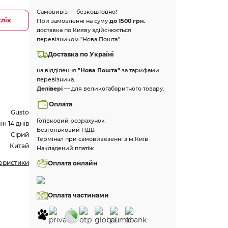
Самовивіз — безкоштовно!
клік
При замовленні на суму
до 1500 грн.
доставка по Києву здійснюється
перевізником "Нова Пошта".
Доставка по Україні
на відділення
"Нова Пошта"
за тарифами
перевізника.
Делівері
— для великогабаритного товару.
Оплата
Gusto
Готівковий розрахунок
н 14 днів
Безготівковий ПДВ
Сірий
Термінал при самовивезенні з м.Київ
Китай
Накладений платіж
теристики
Оплата онлайн
Оплата частинами