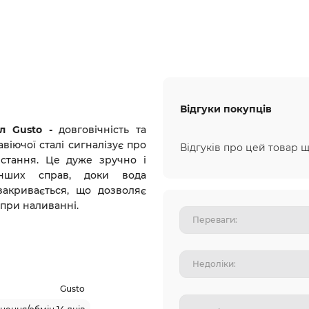
Відгуки покупців
5л Gusto -
довговічність та
віючої сталі сигналізує про
Відгуків про цей товар щ
истання. Це дуже зручно і
інших справ, доки вода
закривається, що дозволяє
 при наливанні.
Gusto