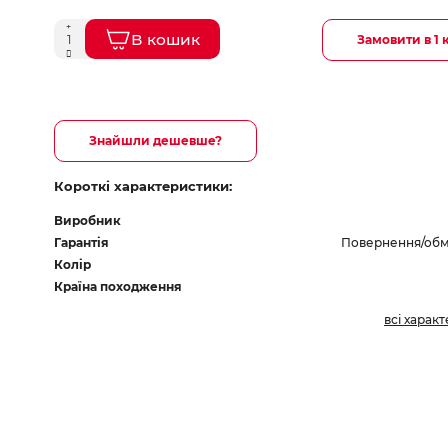
В кошик
Замовити в 1 
Знайшли дешевше?
Короткі характеристики:
Виробник
Гарантія
Повернення/обмі
Колір
Країна походження
всі харак