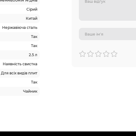
ення/обмін 14 днів
Сірий
Китай
Нержавіюча сталь
Так
Так
2.5 л
Наявність свистка
Для всіх видів плит
Так
Чайник