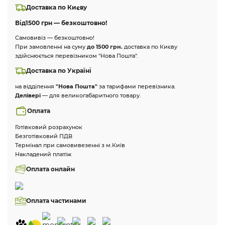
Доставка по Києву
Від
1500 грн — безкоштовно!
Самовивіз — безкоштовно!
При замовленні на суму
до 1500 грн.
доставка по Києву
здійснюється перевізником "Нова Пошта".
Доставка по Україні
на відділення
"Нова Пошта"
за тарифами перевізника.
Делівері
— для великогабаритного товару.
Оплата
Готівковий розрахунок
Безготівковий ПДВ
Термінал при самовивезенні з м.Київ
Накладений платіж
Оплата онлайн
Оплата частинами