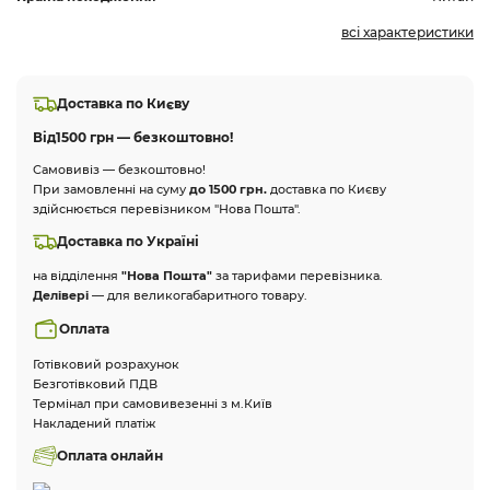
всі характеристики
Доставка по Києву
Від
1500 грн — безкоштовно!
Самовивіз — безкоштовно!
При замовленні на суму
до 1500 грн.
доставка по Києву
здійснюється перевізником "Нова Пошта".
Доставка по Україні
на відділення
"Нова Пошта"
за тарифами перевізника.
Делівері
— для великогабаритного товару.
Оплата
Готівковий розрахунок
Безготівковий ПДВ
Термінал при самовивезенні з м.Київ
Накладений платіж
Оплата онлайн