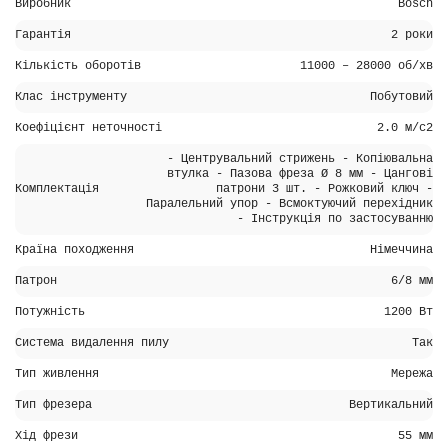
Виробник
Bosch
Гарантія
2 роки
Кількість оборотів
11000 – 28000 об/хв
Клас інструменту
Побутовий
Коефіцієнт неточності
2.0 м/с2
- Центрувальний стрижень - Копіювальна
втулка - Пазова фреза Ø 8 мм - Цангові
Комплектація
патрони 3 шт. - Рожковий ключ -
Паралельний упор - Всмоктуючий перехідник
- Інструкція по застосуванню
Країна походження
Німеччина
Патрон
6/8 мм
Потужність
1200 Вт
Система видалення пилу
Так
Тип живлення
Мережа
Тип фрезера
Вертикальний
Хід фрези
55 мм