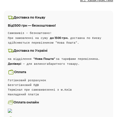
всі характеристики
Доставка по Києву
Від
1500 грн — безкоштовно!
Самовивіз — безкоштовно!
до 1500 грн.
При замовленні на суму
доставка по Києву
здійснюється перевізником "Нова Пошта".
Доставка по Україні
"Нова Пошта"
на відділення
за тарифами перевізника.
Делівері
— для великогабаритного товару.
Оплата
Готівковий розрахунок
Безготівковий ПДВ
Термінал при самовивезенні з м.Київ
Накладений платіж
Оплата онлайн