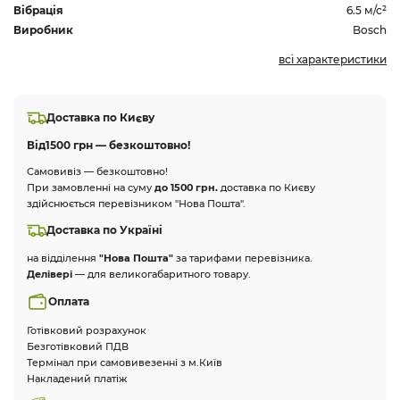
Вібрація
6.5 м/с²
Виробник
Bosch
всі характеристики
Доставка по Києву
Від
1500 грн — безкоштовно!
Самовивіз — безкоштовно!
При замовленні на суму
до 1500 грн.
доставка по Києву
здійснюється перевізником "Нова Пошта".
Доставка по Україні
на відділення
"Нова Пошта"
за тарифами перевізника.
Делівері
— для великогабаритного товару.
Оплата
Готівковий розрахунок
Безготівковий ПДВ
Термінал при самовивезенні з м.Київ
Накладений платіж