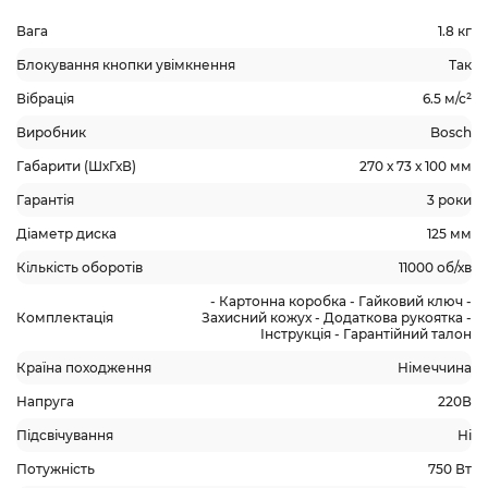
Вага
1.8 кг
Блокування кнопки увімкнення
Так
Вібрація
6.5 м/с²
Виробник
Bosch
Габарити (ШхГхВ)
270 х 73 х 100 мм
Гарантія
3 роки
Діаметр диска
125 мм
Кількість оборотів
11000 об/хв
- Картонна коробка - Гайковий ключ -
Комплектація
Захисний кожух - Додаткова рукоятка -
Інструкція - Гарантійний талон
Країна походження
Німеччина
Напруга
220В
Підсвічування
Ні
Потужність
750 Вт