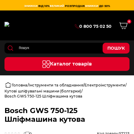
ЗНИЖКИ
ВІД 10%
ВЕЛИКИЙ
РОЗПРОДАЖ
ЗНИЖКИ
ДО 50%
0
0 800 75 02 50
ПОШУК
Каталог товарів
Головна
Інструменти та обладнання
Електроінструменти
Кутові шліфувальні машини (болгарки)
Bosch GWS 750-125 Шліфмашина кутова
Bosch GWS 750-125
Шліфмашина кутова
Код товару:
57223
0