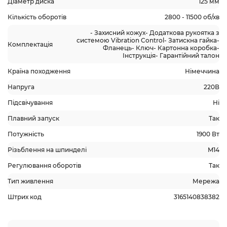
Діаметр диска
125 мм
Кількість оборотів
2800 - 11500 об/хв
- Захисний кожух- Додаткова рукоятка з
системою Vibration Control- Затискна гайка-
Комплектація
Фланець- Ключ- Картонна коробка-
Інструкція- Гарантійний талон
Країна походження
Німеччина
Напруга
220В
Підсвічування
Ні
Плавний запуск
Так
Потужність
1900 Вт
Різьблення на шпинделі
M14
Регулювання оборотів
Так
Тип живлення
Мережа
Штрих код
3165140838382