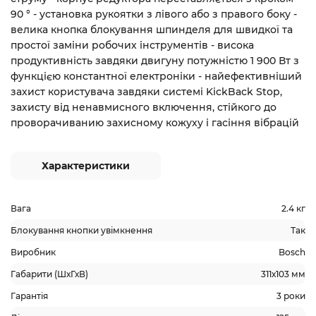
90 ° - установка рукоятки з лівого або з правого боку -
велика кнопка блокування шпинделя для швидкої та
простої заміни робочих інструментів - висока
продуктивність завдяки двигуну потужністю 1 900 Вт з
функцією константної електроніки - найефективніший
захист користувача завдяки системі KickBack Stop,
захисту від ненавмисного включення, стійкого до
проворачиванию захисному кожуху і гасіння вібрацій
Характеристики
Вага
2.4 кг
Блокування кнопки увімкнення
Так
Виробник
Bosch
Габарити (ШхГхВ)
311х103 мм
Гарантія
3 роки