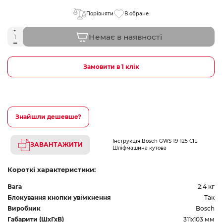
Порівняти
В обране
Немає в наявності
Замовити в 1 клік
Знайшли дешевше?
Інструкція Bosch GWS 19-125 CIE
ЗАВАНТАЖИТИ
Шліфмашина кутова
Короткі характеристики:
Вага
2.4 кг
Блокування кнопки увімкнення
Так
Виробник
Bosch
Габарити (ШхГхВ)
311х103 мм