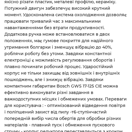
якісно різати пластик, металеві профілю, кераміку.
Потужний двигун забезпечує високий крутний
момент. Удосконалена система охолодження дозволяє
працювати тривалий час з максимальними
навантаженнями без втрати продуктивності.
Додаткова ручка може встановлюватися в двох
положеннях, має гумове покриття для надійного
утримання болгарки і зменшує вібрацію до 40%,
роблячи роботу без утоми. Завдяки константної
електроніці є можливість регулювання оборотів і
плавно починати робочий процес. Ударостійкий
корпус не тільки захищає від зовнішніх і внутрішніх
пошкоджень, але і знижує вібрацію. Завдяки
компактним габаритам Bosch GWS 17-125 CIE можна
ефективно виконувати різні завдання в
важкодоступних місцях і обмежених умовах. Переваги
для користувача : - оптимізований відведення повітря
і поліпшений захист від пилу -т6-ступінчастий
попередній вибір числа обертів для обробки різних
матеріалів - плавний пуск і обмеження пускового
струму - корпус редуктора переставляється з кроком