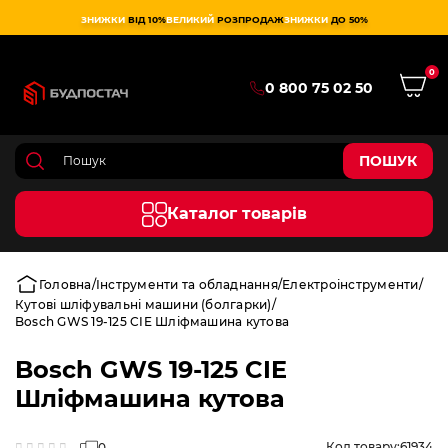
ЗНИЖКИ
ВІД 10%
ВЕЛИКИЙ
РОЗПРОДАЖ
ЗНИЖКИ
ДО 50%
0
0 800 75 02 50
ПОШУК
Каталог товарів
Головна
Інструменти та обладнання
Електроінструменти
Кутові шліфувальні машини (болгарки)
Bosch GWS 19-125 CIE Шліфмашина кутова
Bosch GWS 19-125 CIE
Шліфмашина кутова
Код товару:
61934
0