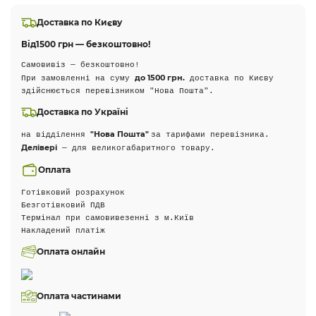
Доставка по Києву
Від
1500 грн — безкоштовно!
Самовивіз — безкоштовно!
до 1500 грн.
При замовленні на суму
доставка по Києву
здійснюється перевізником "Нова Пошта".
Доставка по Україні
"Нова Пошта"
на відділення
за тарифами перевізника.
Делівері
— для великогабаритного товару.
Оплата
Готівковий розрахунок
Безготівковий ПДВ
Термінал при самовивезенні з м.Київ
Накладений платіж
Оплата онлайн
Оплата частинами