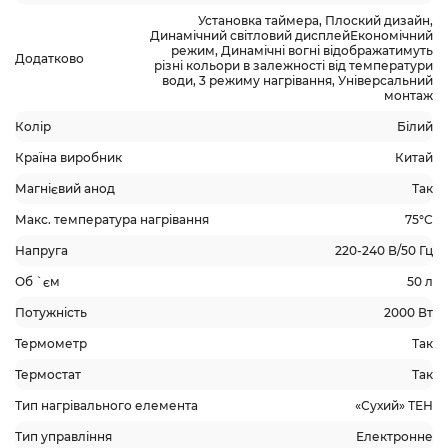
Установка таймера, Плоский дизайн,
Динамічний світловий дисплейЕкономічний
режим, Динамічні вогні відображатимуть
Додатково
різні кольори в залежності від температури
води, 3 режиму нагрівання, Універсальний
монтаж
Колір
Білий
Країна виробник
Китай
Магнієвий анод
Так
Макс. температура нагрівання
75°С
Напруга
220-240 В/50 Гц
Об `єм
50 л
Потужність
2000 Вт
Термометр
Так
Термостат
Так
Тип нагрівального елемента
«Сухий» ТЕН
Тип управління
Електронне