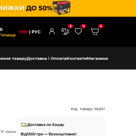
НИЖКИ
ДО 50%
0
0
0
00
УКР
РУС
П’ятниця
ення товару
Доставка і Оплата
Контакти
Магазини
Код товару:
46497
Доставка по Києву
В обране
Від
1500 грн — безкоштовно!