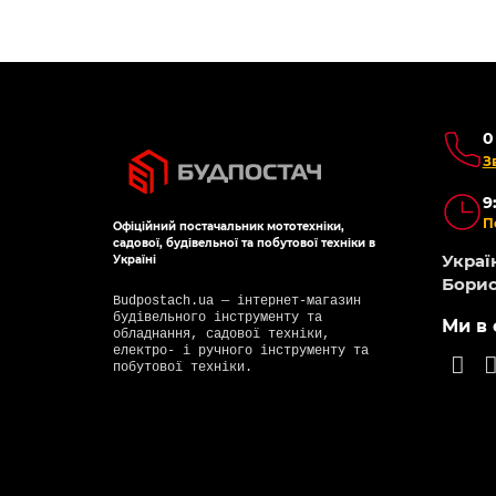
0
З
9
П
Офіційний постачальник мототехніки,
садової, будівельної та побутової техніки в
Україн
Україні
Борис
Budpostach.ua — інтернет-магазин
будівельного інструменту та
Ми в 
обладнання, садової техніки,
електро- і ручного інструменту та
побутової техніки.