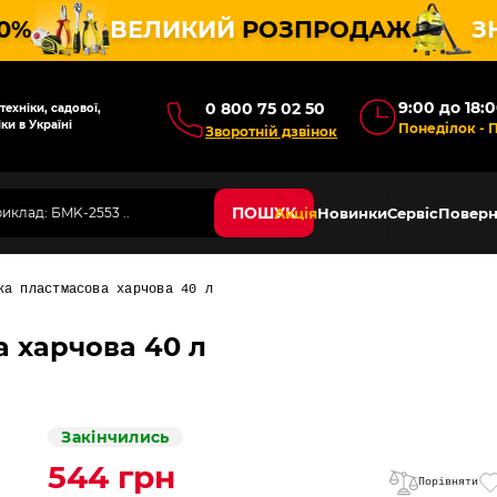
10%
ВЕЛИКИЙ
РОЗПРОДАЖ
З
9:00 до 18:
0 800 75 02 50
ехніки, садової,
ки в Україні
Понеділок - 
Зворотній дзвінок
ПОШУК
Акція
Новинки
Сервіс
Поверн
ка пластмасова харчова 40 л
 харчова 40 л
Закінчились
544 грн
Порівняти