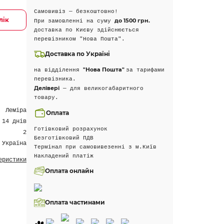
Самовивіз — безкоштовно!
лік
до 1500 грн.
При замовленні на суму
доставка по Києву здійснюється
перевізником "Нова Пошта".
Доставка по Україні
"Нова Пошта"
на відділення
за тарифами
перевізника.
Делівері
— для великогабаритного
товару.
Леміра
Оплата
 14 днів
Готівковий розрахунок
2
Безготівковий ПДВ
Україна
Термінал при самовивезенні з м.Київ
Накладений платіж
еристики
Оплата онлайн
Оплата частинами