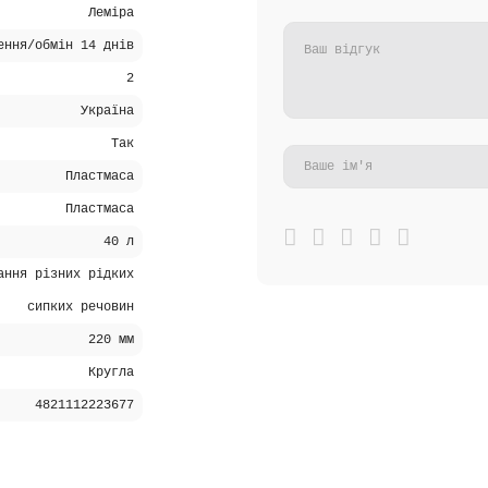
Леміра
ення/обмін 14 днів
2
Україна
Так
Пластмаса
Пластмаса
40 л
ання різних рідких
сипких речовин
220 мм
Кругла
4821112223677