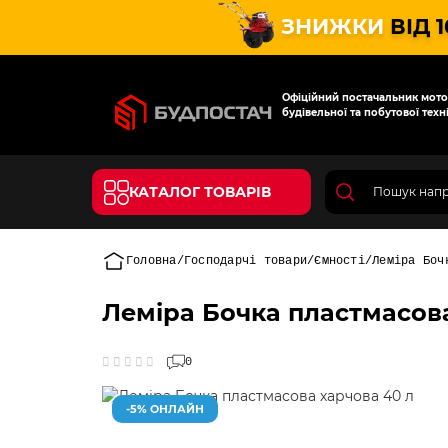
ЗНИЖКИ
ВІД 
Офіційний постачальник мотот
будівельної та побутової техні
КАТАЛОГ ТОВАРІВ
Головна
Господарчі товари
Ємності
Леміра Боч
Леміра Бочка пластмасова
0
-5% ОНЛАЙН