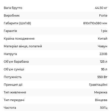
Вага брутто
44.50 кг
Виробник
Forte
Габарити (ШхГхВ)
810х710х380 мм
Гарантія
1 рік
Країна походження
Китай
Матеріал вінця, лопатей
Чавун
Напруга
220В
Об'єм барабана
125 л
Об'єм суміші
95 л
Потужність
550 Вт
Принцип дії
Гравітаційні
Тип живлення
Мережа
Тип передачі
Вінцева
Частота
50Гц