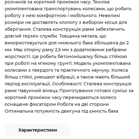
розчинів за короткий проміжок часу. Техніка
укомплектована транспортувань колесами, що робить
роботу з нею комфортною і мобільного. Невеликі
розміри не доставлять клопоту з вибором місця для
зберігання. Сталева конструкція рами забезпечить
довгий термін служби. Товщина метала, що
використовується для нижнього бака збільшена до 2
мм. Має опорну раму 2,5 мм з додатковими ребрами
жорсткості. Це робить бетономішалку більш стійкою
при роботі на м'якому грунті. Модель укомплектована
колесами з твердого та практичного каучуку. Колеса
більш стійкі, умешают вібрації, а також мають більший
період експлуатації. Особливості: Сталева конструкція
рами Чавунний вінець Приготування готової суміші за
короткий проміжок часу перекидаються колесо
оснащене фіксатором Робота на дві сторони
Оптимальна потужність двигуна під ємність бака
Характеристики