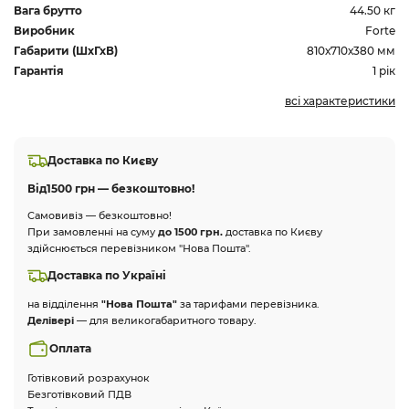
Вага брутто
44.50 кг
Виробник
Forte
Габарити (ШхГхВ)
810х710х380 мм
Гарантія
1 рік
всі характеристики
Доставка по Києву
Від
1500 грн — безкоштовно!
Самовивіз — безкоштовно!
При замовленні на суму
до 1500 грн.
доставка по Києву
здійснюється перевізником "Нова Пошта".
Доставка по Україні
на відділення
"Нова Пошта"
за тарифами перевізника.
Делівері
— для великогабаритного товару.
Оплата
Готівковий розрахунок
Безготівковий ПДВ