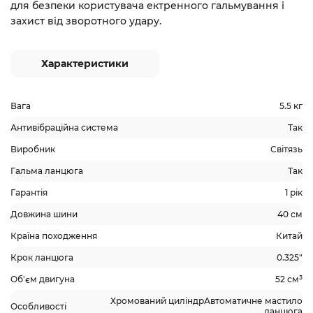
для безпеки користувача ектренного гальмування і
захист від зворотного удару.
Характеристики
Вага
5.5 кг
Антивібраційна система
Так
Виробник
Світязь
Гальма ланцюга
Так
Гарантія
1 рік
Довжина шини
40 см
Країна походження
Китай
Крок ланцюга
0.325"
Об'єм двигуна
52 см³
Хромований циліндрАвтоматичне мастило
Особливості
ланцюга