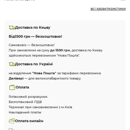
всі характеристики
Доставка по Києву
Від
1500 грн — безкоштовно!
Самовивіз — безкоштовно!
При замовленні на суму
до 1500 грн.
доставка по Києву
здійснюється перевізником "Нова Пошта".
Доставка по Україні
на відділення
"Нова Пошта"
за тарифами перевізника.
Делівері
— для великогабаритного товару.
Оплата
Готівковий розрахунок
Безготівковий ПДВ
Термінал при самовивезенні з м.Київ
Накладений платіж
Оплата онлайн