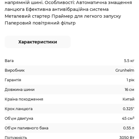
напрямній шині. Особливості: Автоматична змащення
ланцюга Ефективна антивібраційна система
Металевий стартер Праймер для легкого запуску
Паперовий повітряний фільтр
Характеристики
Вага
5.5 кг
Виробник
Grunhelm
Гарантія
1 рік
Довжина шини
16 см
Країна походження
Китай
Крок ланцюга
0.325"
Об'єм двигуна
45 см³
Об'єм паливного бака
0.55 л
Потужність
3050 Вт