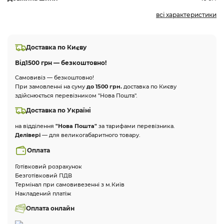
всі характеристики
Доставка по Києву
Від
1500 грн — безкоштовно!
Самовивіз — безкоштовно!
При замовленні на суму
до 1500 грн.
доставка по Києву
здійснюється перевізником "Нова Пошта".
Доставка по Україні
на відділення
"Нова Пошта"
за тарифами перевізника.
Делівері
— для великогабаритного товару.
Оплата
Готівковий розрахунок
Безготівковий ПДВ
Термінал при самовивезенні з м.Київ
Накладений платіж
Оплата онлайн