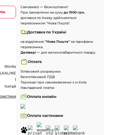
Самовивіз — безкоштовно!
лік
При замовленні на суму
до 1500 грн.
доставка по Києву здійснюється
перевізником "Нова Пошта".
Доставка по Україні
на відділення
"Нова Пошта"
за тарифами
перевізника.
Делівері
— для великогабаритного товару.
Оплата
Works
Готівковий розрахунок
LKALINE
Безготівковий ПДВ
1
Термінал при самовивезенні з м.Київ
Китай
Накладений платіж
еристики
Оплата онлайн
Оплата частинами