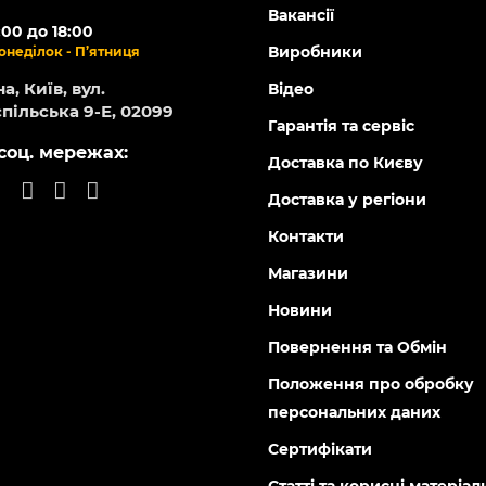
ОНЛАЙН
-5% ОНЛАЙН
73358
85509
Є в наявності
Є в н
ейки Work's Lithium
Батарейки Work's Lithium
25W-5B 5шт
CR2032W-5B 5шт
0
0
н
72 грн
грн
29 грн