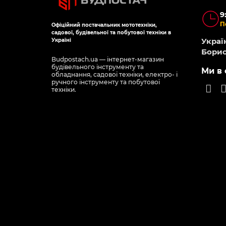
-5% 
120178
Є в наявності
Є в наявності
ion WRB-
Батарейки Duracell АА 20 шт
Батар
шт Works
(відривні 2х10)
CR20
0
72 гр
1 140 грн
29 
З цим товаром купують