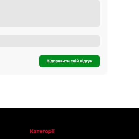
Відправити свій відгук
Топ продаж
Топ продаж
АКЦІЯ -40%
АКЦІЯ -41%