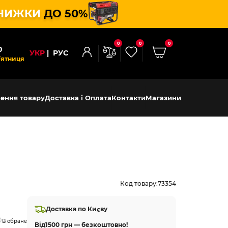
НИЖКИ
ДО 50%
0
0
0
0
УКР
РУС
’ятниця
ення товару
Доставка і Оплата
Контакти
Магазини
Код товару:
73354
Доставка по Києву
В обране
Від
1500 грн — безкоштовно!