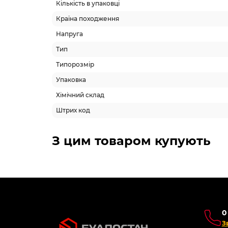
Кількість в упаковці
Країна походження
Напруга
Тип
Типорозмір
Упаковка
Хімічний склад
Штрих код
Схожі товари
Топ продаж
Топ п
-5% ОНЛАЙН
АКЦІЯ