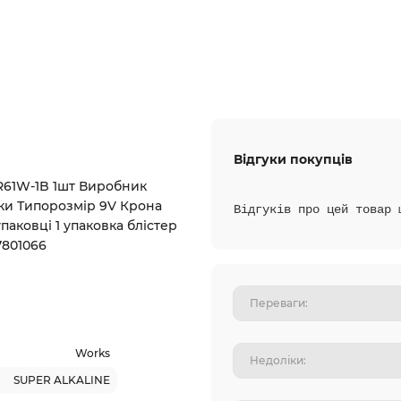
Відгуки покупців
LR61W-1B 1шт Виробник
ки Типорозмір 9V Крона
Відгуків про цей товар 
упаковці 1 упаковка блістер
7801066
Works
SUPER ALKALINE