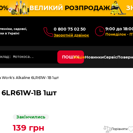
10%
ВЕЛИКИЙ
РОЗПРОДАЖ
З
9:00 до 18:0
0 800 75 02 50
ехніки, садової,
ки в Україні
Понеділок - П
Зворотній дзвінок
ПОШУК
Акція
Новинки
Сервіс
Поверн
 Work's Alkaline 6LR61W-1B 1шт
 6LR61W-1B 1шт
Закінчились
139 грн
Порівняти