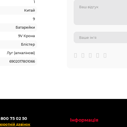
1
Китай
9
Батарейки
9V Крона
Блістер
Луг (алкалінові)
6902017801066
родаж
Топ продаж
 -60%
АКЦІЯ -60%