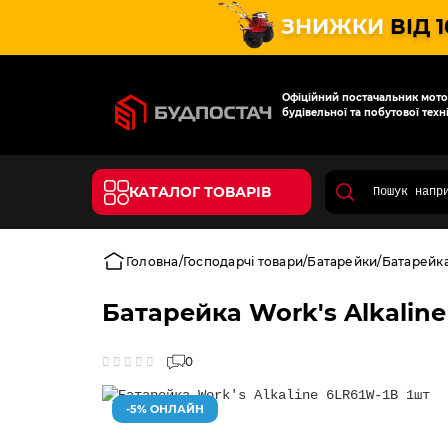
ЗНИЖКИ
ВІД 
Офіційний постачальник мотот
будівельної та побутової техні
КАТАЛОГ ТОВАРІВ
Головна
Господарчі товари
Батарейки
Батарейка
Батарейка Work's Alkaline
0
-5% ОНЛАЙН