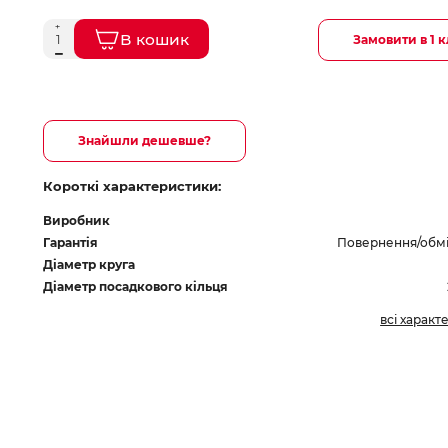
В кошик
Замовити в 1 к
Знайшли дешевше?
Короткі характеристики:
Виробник
Гарантія
Повернення/обмін
Діаметр круга
Діаметр посадкового кільця
всі характ