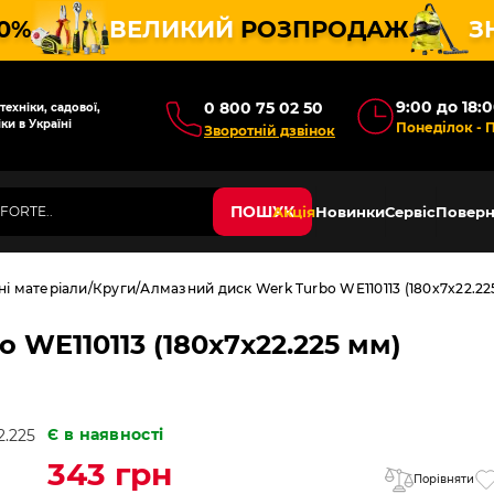
10%
ВЕЛИКИЙ
РОЗПРОДАЖ
З
9:00 до 18:
0 800 75 02 50
ехніки, садової,
ки в Україні
Понеділок - 
Зворотній дзвінок
ПОШУК
Акція
Новинки
Сервіс
Поверн
ні матеріали
Круги
Алмазний диск Werk Turbo WE110113 (180x7x22.22
 WE110113 (180x7x22.225 мм)
Є в наявності
343 грн
Порівняти