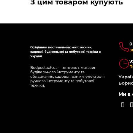
З цим товаром купують
0
Офіційний постачальник мототехніки,
З
садової, будівельної та побутової техніки в
Україні
9
П
Budpostach.ua — інтернет-магазин
будівельного інструменту та
Україн
обладнання, садової техніки, електро- і
ручного інструменту та побутової
Борис
техніки.
Ми в 