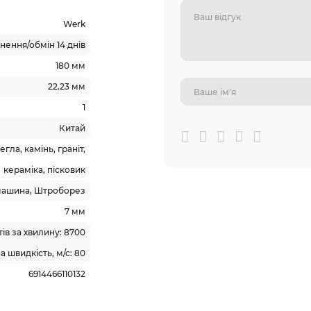
Werk
ення/обмін 14 днів
180 мм
22.23 мм
1
Китай
гла, камінь, граніт,
кераміка, пісковик
машина, Штроборез
7 мм
ів за хвилину: 8700
 швидкість, м/с: 80
6914466110132