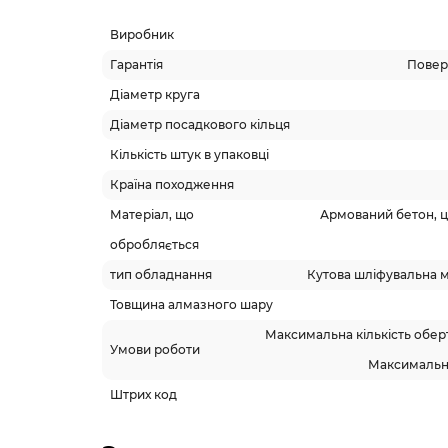
Виробник
Гарантія
Поверн
Діаметр круга
Діаметр посадкового кільця
Кількість штук в упаковці
Країна походження
Матеріал, що
Армований бетон, це
обробляється
тип обладнання
Кутова шліфувальна 
Товщина алмазного шару
Максимальна кількість оберт
Умови роботи
Максимальна
Штрих код