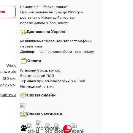
Самовивіз — безкоштовно!
лік
При замовленні на суму
до 1500 грн.
доставка по Києву здійснюється
перевізником "Нова Пошта".
Доставка по Україні
на відділення
"Нова Пошта"
за тарифами
перевізника.
Делівері
— для великогабаритного товару.
Оплата
Werk
Готівковий розрахунок
 14 днів
Безготівковий ПДВ
180 мм
Термінал при самовивезенні з м.Київ
22.23 мм
Накладений платіж
еристики
Оплата онлайн
Оплата частинами