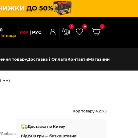
НИЖКИ
ДО 50%
0
0
0
00
УКР
РУС
П’ятниця
ення товару
Доставка і Оплата
Контакти
Магазини
5 мм)
Код товару:
43575
Доставка по Києву
В обране
Від
1500 грн — безкоштовно!