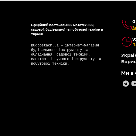
0
Офіційний постачальник мототехніки,
З
садової, будівельної та побутової техніки в
Україні
9
П
Budpostach.ua — інтернет-магазин
будівельного інструменту та
Україн
обладнання, садової техніки,
електро- і ручного інструменту та
Борис
побутової техніки.
Ми в 