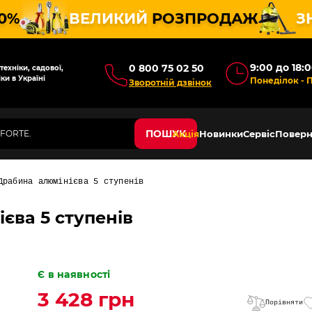
10%
ВЕЛИКИЙ
РОЗПРОДАЖ
З
9:00 до 18:
0 800 75 02 50
ехніки, садової,
ки в Україні
Понеділок - 
Зворотній дзвінок
ПОШУК
Акція
Новинки
Сервіс
Поверн
Драбина алюмінієва 5 ступенів
єва 5 ступенів
Є в наявності
3 428 грн
Порівняти