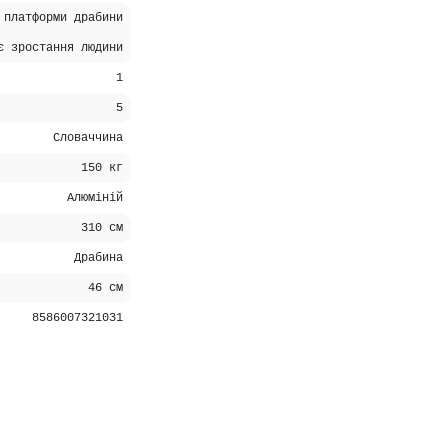
 платформи драбини
є зростання людини
1
5
Словаччина
150 кг
Алюміній
310 см
Драбина
46 см
8586007321031