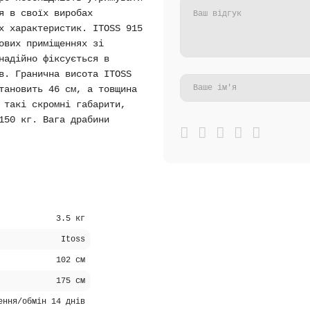
я в своїх виробах
х характеристик. ITOSS 915
ових приміщеннях зі
надійно фіксується в
в. Гранична висота ITOSS
тановить 46 см, а товщина
 такі скромні габарити,
150 кг. Вага драбини
3.5 кг
Itoss
102 см
175 см
ення/обмін 14 днів