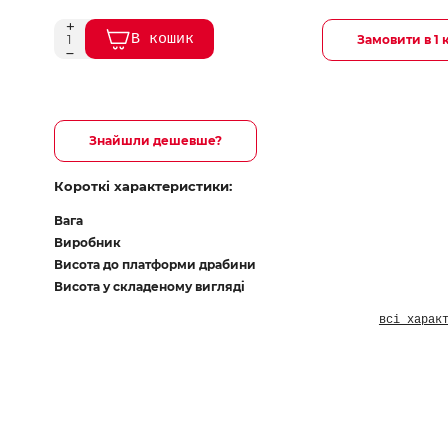
В кошик
Замовити в 1 
Знайшли дешевше?
Короткі характеристики:
Вага
Виробник
Висота до платформи драбини
Висота у складеному вигляді
всі харак