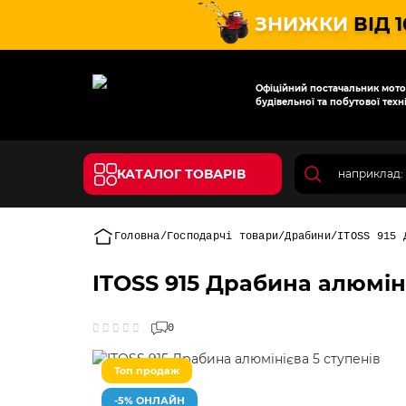
ЗНИЖКИ
ВІД 
Офіційний постачальник мотот
будівельної та побутової техні
КАТАЛОГ ТОВАРІВ
Головна
Господарчі товари
Драбини
ITOSS 915 
ITOSS 915 Драбина алюміні
0
Топ продаж
-5% ОНЛАЙН