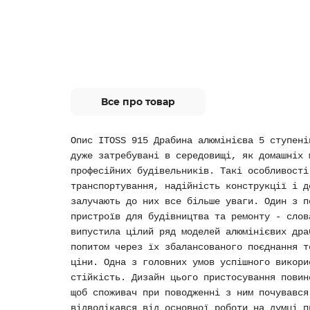
Все про товар
Опис ITOSS 915 Драбина алюмінієва 5 ступені
дуже затребувані в середовищі, як домашніх 
професійних будівельників. Такі особливості
транспортування, надійність конструкції і д
залучають до них все більше уваги. Один з п
пристроїв для будівництва та ремонту - слов
випустила цілий ряд моделей алюмінієвих дра
попитом через їх збалансованого поєднання т
ціни. Одна з головних умов успішного викори
стійкість. Дизайн цього пристосування повин
щоб споживач при поводженні з ним почувався
відволікався від основної роботи на думці п