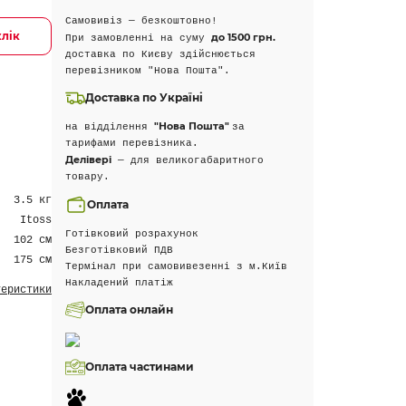
Самовивіз — безкоштовно!
клік
до 1500 грн.
При замовленні на суму
доставка по Києву здійснюється
перевізником "Нова Пошта".
Доставка по Україні
"Нова Пошта"
на відділення
за
тарифами перевізника.
Делівері
— для великогабаритного
товару.
3.5 кг
Оплата
Itoss
Готівковий розрахунок
102 см
Безготівковий ПДВ
175 см
Термінал при самовивезенні з м.Київ
Накладений платіж
теристики
Оплата онлайн
Оплата частинами