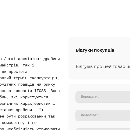
Відгуки покупців
в Легкі алюмінієві драбини
майстрів, так і
Відгуків про цей товар щ
 як простота
овгий термін експлуатації,
омітних гравців на ринку
ацька компанія ITOSS. Вона
бин, які користуються
ехнічних характеристик і
стання драбини - її
ен бути розрахований так,
 комфортно, і не
ро необхідність утримувати