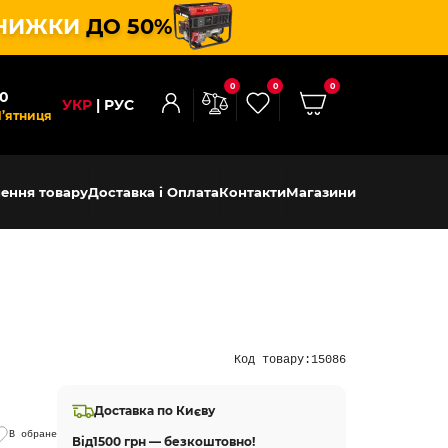
НИЖКИ
ДО 50%
0
0
0
00
УКР
РУС
П’ятниця
ення товару
Доставка і Оплата
Контакти
Магазини
Код товару:
15086
Доставка по Києву
В обране
Від
1500 грн — безкоштовно!