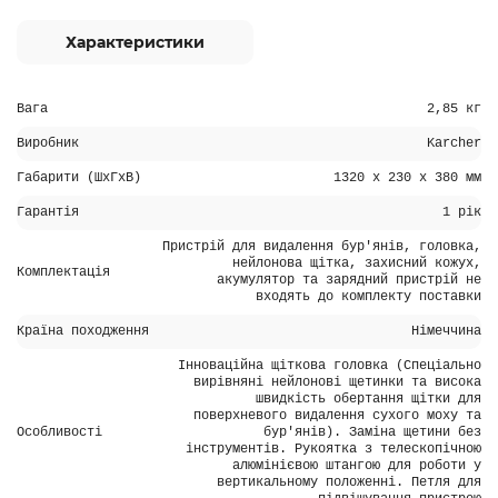
Характеристики
Вага
2,85 кг
Виробник
Karcher
Габарити (ШхГхВ)
1320 x 230 x 380 мм
Гарантія
1 рік
Пристрій для видалення бур'янів, головка,
нейлонова щітка, захисний кожух,
Комплектація
акумулятор та зарядний пристрій не
входять до комплекту поставки
Країна походження
Німеччина
Інноваційна щіткова головка (Спеціально
вирівняні нейлонові щетинки та висока
швидкість обертання щітки для
поверхневого видалення сухого моху та
Особливості
бур'янів). Заміна щетини без
інструментів. Рукоятка з телескопічною
алюмінієвою штангою для роботи у
вертикальному положенні. Петля для