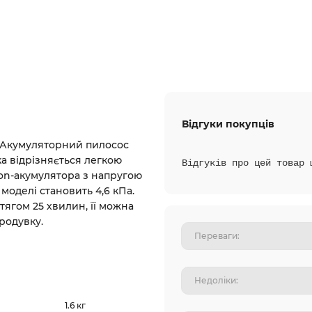
Відгуки покупців
 Акумуляторний пилосос
ка відрізняється легкою
Відгуків про цей товар 
ion-акумулятора з напругою
моделі становить 4,6 кПа.
ягом 25 хвилин, її можна
родувку.
1.6 кг