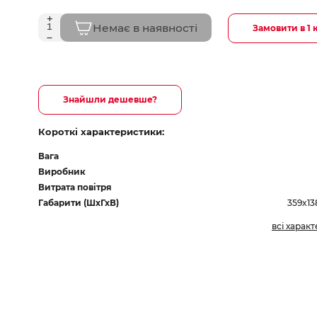
Немає в наявності
Замовити в 1 
Знайшли дешевше?
Короткі характеристики:
Вага
Виробник
Витрата повітря
Габарити (ШхГхВ)
359x1
всі харак