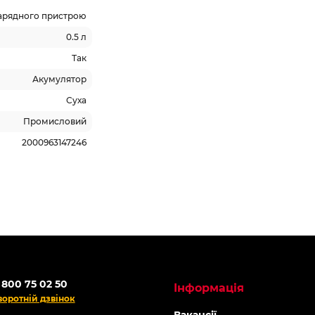
зарядного пристрою
0.5 л
Так
Акумулятор
Суха
Промисловий
2000963147246
 800 75 02 50
Інформація
воротній дзвінок