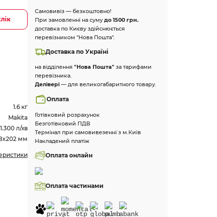
Самовивіз — безкоштовно!
клік
При замовленні на суму
до 1500 грн.
доставка по Києву здійснюється
перевізником "Нова Пошта".
Доставка по Україні
на відділення
"Нова Пошта"
за тарифами
перевізника.
Делівері
— для великогабаритного товару.
Оплата
1.6 кг
Готівковий розрахунок
Makita
Безготівковий ПДВ
1.300 л/хв
Термінал при самовивезенні з м.Київ
38x202 мм
Накладений платіж
теристики
Оплата онлайн
Оплата частинами