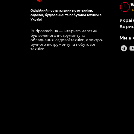
9
П
Офіційний постачальник мототехніки,
садової, будівельної та побутової техніки в
Україн
Україні
Борис
Budpostach.ua — інтернет-магазин
будівельного інструменту та
Ми в 
обладнання, садової техніки, електро- і
ручного інструменту та побутової
техніки.