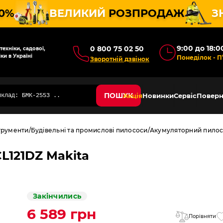
10%
ВЕЛИКИЙ
РОЗПРОДАЖ
З
9:00 до 18:0
0 800 75 02 50
ехніки, садової,
ки в Україні
Понеділок - П
Зворотній дзвінок
ПОШУК
Акція
Новинки
Сервіс
Поверн
трументи
Будівельні та промислові пилососи
Акумуляторний пилосо
L121DZ Makita
Закінчились
6 589 грн
Порівняти