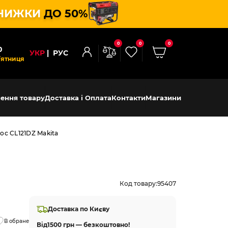
НИЖКИ
ДО 50%
0
0
0
0
УКР
РУС
’ятниця
ення товару
Доставка і Оплата
Контакти
Магазини
с CL121DZ Makita
Код товару:
95407
Доставка по Києву
В обране
Від
1500 грн — безкоштовно!