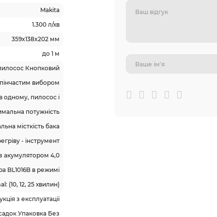
Makita
1.300 л/хв
359x138x202 мм
до 1 м
 пилосос Кнопковий
упінчастим вибором
в одному, пилосос і
имальна потужність
ьна місткість бака
егріву - інструмент
 з акумулятором 4,0
ра BL1016B в режимі
l: (10, 12, 25 хвилин)
кція з експлуатації
асадок Упаковка Без