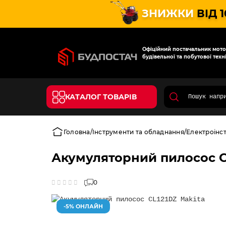
ЗНИЖКИ
ВІД 
Офіційний постачальник мотот
будівельної та побутової техні
КАТАЛОГ ТОВАРІВ
Головна
Інструменти та обладнання
Електроінс
Акумуляторний пилосос C
0
-5% ОНЛАЙН