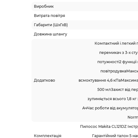
Виробник
Витрата повітря
Габарити (ШхГхВ)
Довжина шлангу
Компактний і легкий
перемикач з 3-х ст
потужності2 функції 
повітродувкаМакс
Додатково
всмоктування 4,6 кПаМаксимал
500 млЗахист від пер
зупиняється всього 1,8 кг
АчЧас роботи від акумулято
Norma
Пилосос Makita CL121DZ Інстру
Комплектація
Гарантійний талон 5 н