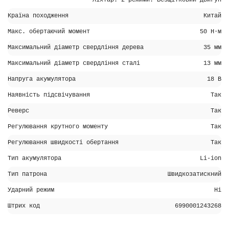
ліхтар. 2 режими. Безщітковий двигун
Країна походження
Китай
Макс. обертаючий момент
50 Н·м
Максимальний діаметр свердління дерева
35 мм
Максимальний діаметр свердління сталі
13 мм
Напруга акумулятора
18 В
Наявність підсвічування
Так
Реверс
Так
Регулювання крутного моменту
Так
Регулювання швидкості обертання
Так
Тип акумулятора
Li-ion
Тип патрона
Швидкозатискний
Ударний режим
Ні
Штрих код
6990001243268