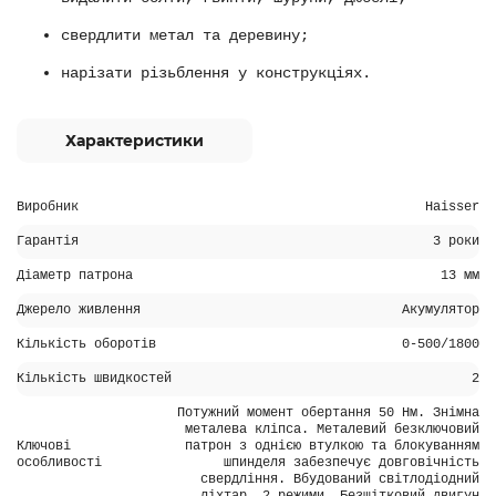
свердлити метал та деревину;
нарізати різьблення у конструкціях.
Характеристики
Виробник
Haisser
Гарантія
3 роки
Діаметр патрона
13 мм
Джерело живлення
Акумулятор
Кількість оборотів
0-500/1800
Кількість швидкостей
2
Потужний момент обертання 50 Нм. Знімна
металева кліпса. Металевий безключовий
Ключові
патрон з однією втулкою та блокуванням
особливості
шпинделя забезпечує довговічність
свердління. Вбудований світлодіодний