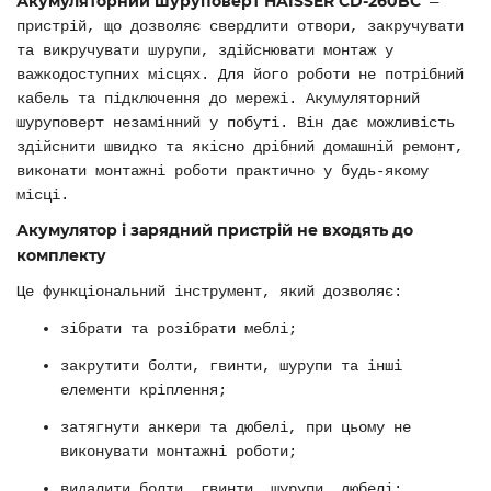
Акумуляторний шуруповерт HAISSER CD-260BC
—
пристрій, що дозволяє свердлити отвори, закручувати
та викручувати шурупи, здійснювати монтаж у
важкодоступних місцях. Для його роботи не потрібний
кабель та підключення до мережі. Акумуляторний
шуруповерт незамінний у побуті. Він дає можливість
здійснити швидко та якісно дрібний домашній ремонт,
виконати монтажні роботи практично у будь-якому
місці.
Акумулятор і зарядний пристрій не входять до
комплекту
Це функціональний інструмент, який дозволяє:
зібрати та розібрати меблі;
закрутити болти, гвинти, шурупи та інші
елементи кріплення;
затягнути анкери та дюбелі, при цьому не
виконувати монтажні роботи;
видалити болти, гвинти, шурупи, дюбелі;