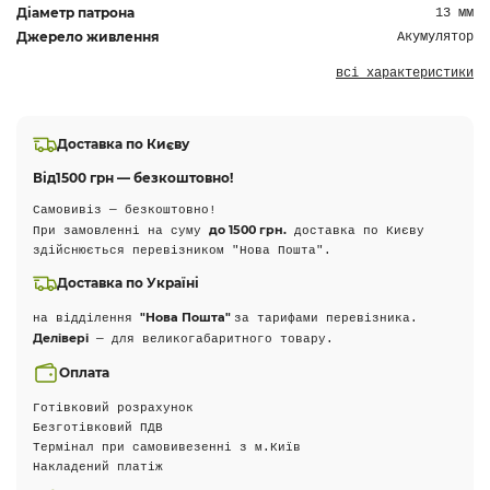
Діаметр патрона
13 мм
Джерело живлення
Акумулятор
всі характеристики
Доставка по Києву
Від
1500 грн — безкоштовно!
Самовивіз — безкоштовно!
до 1500 грн.
При замовленні на суму
доставка по Києву
здійснюється перевізником "Нова Пошта".
Доставка по Україні
"Нова Пошта"
на відділення
за тарифами перевізника.
Делівері
— для великогабаритного товару.
Оплата
Готівковий розрахунок
Безготівковий ПДВ
Термінал при самовивезенні з м.Київ
Накладений платіж