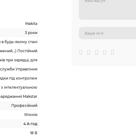
Makita
3 роки
в будь-якому стані
ений...) Постійний
ів при зарядці, для
 служби Управління
ядки під контролем
 з інтелектуальною
заряджання Makstar
Професійний
Японія
4 А⋅год
18 В