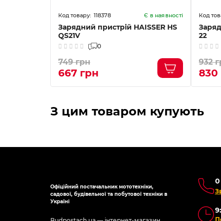
118378
Є в наявності
Є в наявності
-2F Forte
Зарядний пристрій HAISSER HS
Заряд
QS21V
22
0
749 грн
932 г
667 грн
830
З цим товаром купують
0
Офіційний постачальник мототехніки,
З
садової, будівельної та побутової техніки в
Україні
9
П
Budpostach.ua — інтернет-магазин