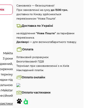
Самовивіз — безкоштовно!
лік
При замовленні на суму
до 1500 грн.
доставка по Києву здійснюється
перевізником "Нова Пошта".
Доставка по Україні
на відділення
"Нова Пошта"
за тарифами
перевізника.
Делівері
— для великогабаритного товару.
Оплата
Makita
Готівковий розрахунок
3 роки
Безготівковий ПДВ
яджений,
Термінал при самовивезенні з м.Київ
 окремих
Накладений платіж
 терміну
Оплата онлайн
ядки під
туальною
 Makstar
Оплата частинами
есійний
еристики