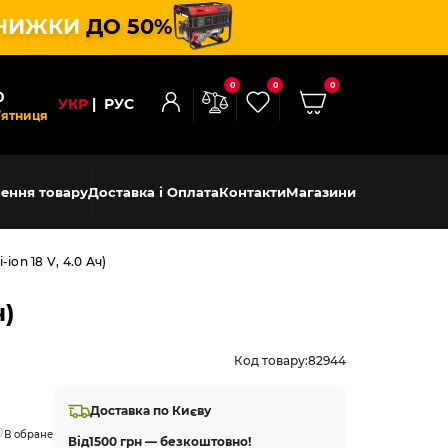
НИЖКИ
ДО 50%
0
0
0
0
УКР
РУС
’ятниця
ення товару
Доставка і Оплата
Контакти
Магазини
ion 18 V, 4.0 Ач)
ч)
Код товару:
82944
Доставка по Києву
В обране
Від
1500 грн — безкоштовно!