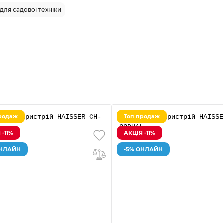
для садової техніки
родаж
Топ продаж
 -11%
АКЦІЯ -11%
ОНЛАЙН
-5% ОНЛАЙН