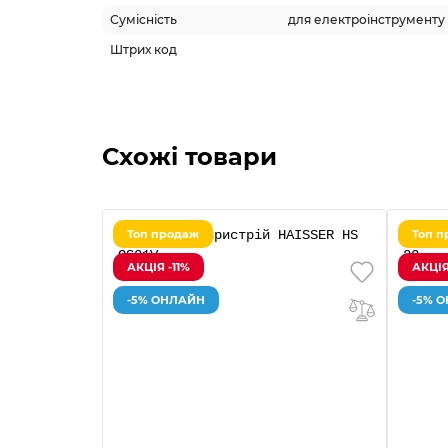
Сумісність
для електроінструменту 
Штрих код
Схожі товари
Топ продаж
Топ п
АКЦІЯ -11%
АКЦІЯ
-5% ОНЛАЙН
-5% 