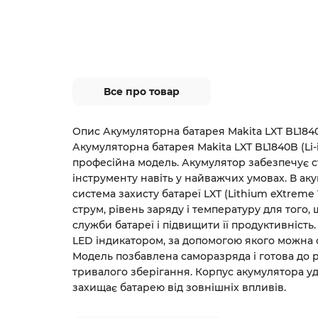
Все про товар
Опис Акумуляторна батарея Makita LXT BL1840B 
Акумуляторна батарея Makita LXT BL1840B (Li-io
професійна модель. Акумулятор забезпечує с
інструменту навіть у найважчих умовах. В ак
система захисту батареї LXT (Lithium eXtreme
струм, рівень заряду і температуру для того
служби батареї і підвищити її продуктивніст
LED індикатором, за допомогою якого можна 
Модель позбавлена саморазряда і готова до р
тривалого зберігання. Корпус акумулятора уд
захищає батарею від зовнішніх впливів.