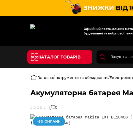
ЗНИЖКИ
ВІД 
Офіційний постачальник мотот
будівельної та побутової техні
КАТАЛОГ ТОВАРІВ
Головна
Інструменти та обладнання
Електроінс
Акумуляторна батарея Makit
0
-5% ОНЛАЙН