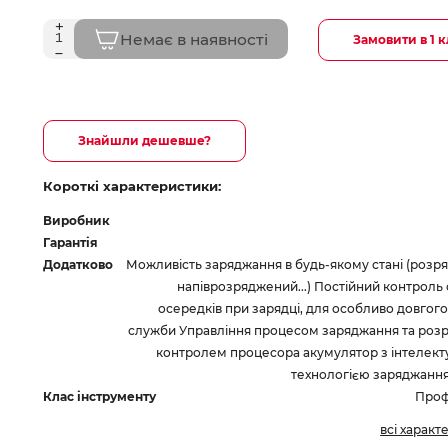
Немає в наявності
Замовити в 1 к
Знайшли дешевше?
Короткі характеристики:
Виробник
Гарантія
Додатково
Можливість заряджання в будь-якому стані (розр
напіврозряджений...) Постійний контроль
осередків при зарядці, для особливо довгого
служби Управління процесом заряджання та розр
контролем процесора акумулятор з інтелек
технологією заряджання
Клас інструменту
Проф
всі характ