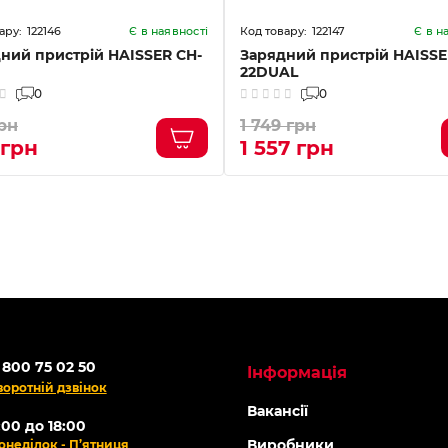
122146
122147
Є в наявності
Є в н
ний пристрій HAISSER CH-
Зарядний пристрій HAISSE
22DUAL
0
0
рн
1 749 грн
 грн
1 557 грн
 800 75 02 50
Інформація
воротній дзвінок
Вакансії
:00 до 18:00
Виробники
онеділок - П’ятниця