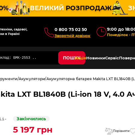
10%
ВЕЛИКИЙ
РОЗПРОДАЖ
З
9:00 до 18:0
0 800 75 02 50
ехніки, садової,
ки в Україні
Понеділок - П
Зворотній дзвінок
ПОШУК
Акція
Новинки
Сервіс
Поверн
трументи
Акумулятори
Акумуляторна батарея Makita LXT BL1840B (Li-
a LXT BL1840B (Li-ion 18 V, 4.0 А
Закінчились
5 197 грн
Порівняти