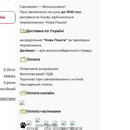
Самовивіз — безкоштовно!
При замовленні на суму
до 1500 грн.
лік
доставка по Києву здійснюється
перевізником "Нова Пошта".
Доставка по Україні
на відділення
"Нова Пошта"
за тарифами
перевізника.
Делівері
— для великогабаритного товару.
Оплата
Готівковий розрахунок
0.39 кг
Безготівковий ПДВ
Makita
Термінал при самовивезенні з м.Київ
3 роки
Накладений платіж
есійний
Оплата онлайн
еристики
Оплата частинами