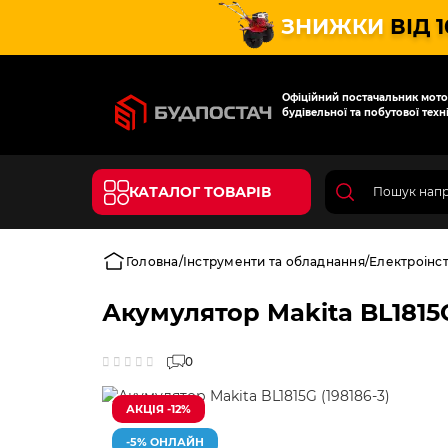
ЗНИЖКИ
ВІД 
Офіційний постачальник мотот
будівельної та побутової техні
КАТАЛОГ ТОВАРІВ
Головна
Інструменти та обладнання
Електроінс
Акумулятор Makita BL1815G
0
АКЦІЯ -12%
-5% ОНЛАЙН