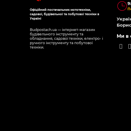
9
П
Офіційний постачальник мототехніки,
садової, будівельної та побутової техніки в
Україн
Україні
Борис
Budpostach.ua — інтернет-магазин
будівельного інструменту та
Ми в 
обладнання, садової техніки, електро- і
ручного інструменту та побутової
техніки.