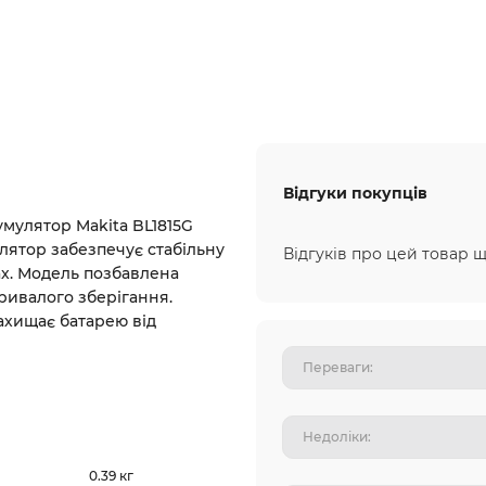
Відгуки покупців
умулятор Makita BL1815G
улятор забезпечує стабільну
Відгуків про цей товар щ
ах. Модель позбавлена
тривалого зберігання.
ахищає батарею від
0.39 кг