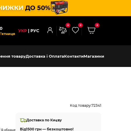
НИЖКИ
ДО 50%
0
0
0
00
УКР
РУС
П’ятниця
ення товару
Доставка і Оплата
Контакти
Магазини
Код товару:
72341
Доставка по Києву
Від
1500 грн — безкоштовно!
В обране