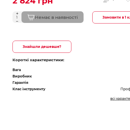
2 824 грн
Немає в наявності
Замовити в 1 к
Знайшли дешевше?
Короткі характеристики:
Вага
Виробник
Гарантія
Клас інструменту
Проф
всі характ