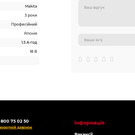
Makita
3 роки
Професійний
Японія
1.5 А⋅год
18 В
 800 75 02 50
Інформація
воротній дзвінок
Вакансії