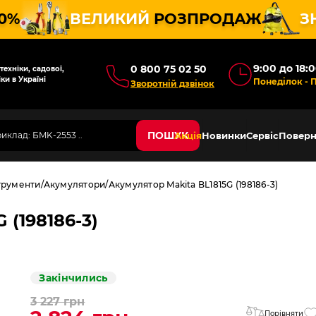
10%
ВЕЛИКИЙ
РОЗПРОДАЖ
З
9:00 до 18:
0 800 75 02 50
ехніки, садової,
ки в Україні
Понеділок - 
Зворотній дзвінок
ПОШУК
Акція
Новинки
Сервіс
Поверн
трументи
Акумулятори
Акумулятор Makita BL1815G (198186-3)
 (198186-3)
Закінчились
3 227 грн
Порівняти