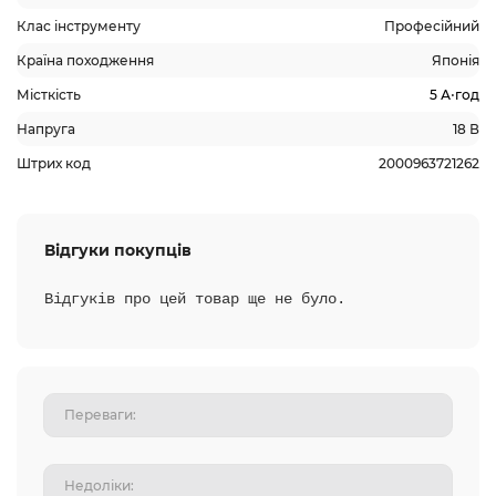
Клас інструменту
Професійний
Країна походження
Японія
Місткість
5 А⋅год
Напруга
18 В
Штрих код
2000963721262
Відгуки покупців
Відгуків про цей товар ще не було.