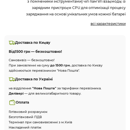
з поміченими інструментами) чіп пам'яті взаємодіє із
зарядним пристроєм CPU для оптимізації процесу
заряджання на основі унікальних умов кожної батареї
всі характеристики
Доставка по Києву
Від
1500 грн — безкоштовно!
Самовивіз — безкоштовно!
При замовленні на суму
до 1500 грн.
доставка по Києву
здійснюється перевізником "Нова Пошта".
Доставка по Україні
на відділення
"Нова Пошта"
за тарифами перевізника.
Делівері
— для великогабаритного товару.
Оплата
Готівковий розрахунок
Безготівковий ПДВ
Термінал при самовивезенні з м.Київ
Накладений платіж