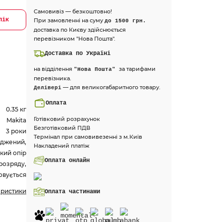
Самовивіз — безкоштовно!
лік
При замовленні на суму
до 1500 грн.
доставка по Києву здійснюється
перевізником "Нова Пошта".
Доставка по Україні
на відділення
за тарифами
"Нова Пошта"
перевізника.
— для великогабаритного товару.
Делівері
Оплата
0.35 кг
Готівковий розрахунок
Makita
Безготівковий ПДВ
3 роки
Термінал при самовивезенні з м.Київ
яджений,
Накладений платіж
окий опір
Оплата онлайн
розряду,
овується
еристики
Оплата частинами