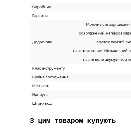
Виробник
Гарантія
Можливість заряджання 
(розряджений, напіврозрядже
Додатково
ефекту пам'яті, в
навантаженням Мінімальний р
навіть коли акумулятор н
Клас інструменту
Країна походження
Місткість
Напруга
Штрих код
З цим товаром купують