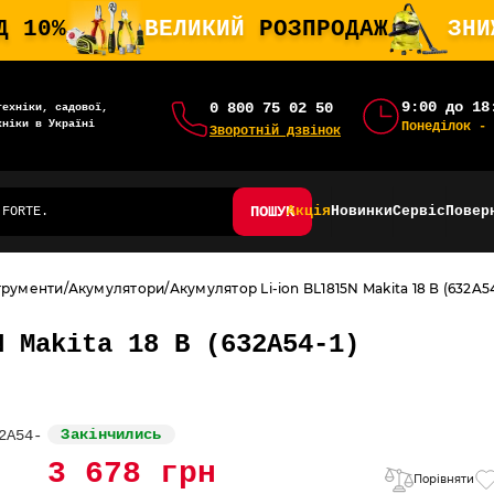
Д 10%
ВЕЛИКИЙ
РОЗПРОДАЖ
ЗН
9:00 до 18
0 800 75 02 50
техніки, садової,
хніки в Україні
Понеділок - 
Зворотній дзвінок
ПОШУК
Акція
Новинки
Сервіс
Повер
трументи
Акумулятори
Акумулятор Li-ion BL1815N Makita 18 В (632A54
N Makita 18 В (632A54-1)
Закінчились
3 678 грн
Порівняти