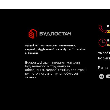
0
З
9
П
Офіційний постачальник мототехніки,
садової, будівельної та побутової техніки
Украї
в Україні
Борис
Budpostach.ua — інтернет-магазин
будівельного інструменту та
Ми в
обладнання, садової техніки, електро- і
ручного інструменту та побутової
техніки.