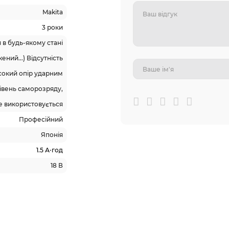
Makita
3 роки
в будь-якому стані
ний...) Відсутність
исокий опір ударним
івень саморозряду,
е використовується
Професійний
Японія
1.5 А⋅год
18 В