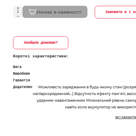
Немає в наявності
Замовити в 1 к
Знайшли дешевше?
Короткі характеристики:
Вага
Виробник
Гарантія
Можливість заряджання в будь-якому стані (розр
Додатково
напіврозряджений...) Відсутність ефекту пам'яті, вис
ударним навантаженням Мінімальний рівень само
навіть коли акумулятор не використ
всі характ