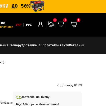
ИЖКИ
ДО 50%
0
0
0
:00
УКР
РУС
П’ятниця
нення товару
Доставка і Оплата
Контакти
Магазини
-1)
Код товару:
82159
Доставка по Києву
В обране
Від
1500 грн — безкоштовно!