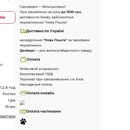
Самовивіз — безкоштовно!
При замовленні на суму
до 1500 грн.
лік
доставка по Києву здійснюється
перевізником "Нова Пошта".
Доставка по Україні
на відділення
"Нова Пошта"
за тарифами
перевізника.
Делівері
— для великогабаритного товару.
Оплата
рт
Готівковий розрахунок
Безготівковий ПДВ
Термінал при самовивезенні з м.Київ
Накладений платіж
1.2 А⋅год
Оплата онлайн
Ростех
1 рік
10 мм
Оплата частинами
еристики