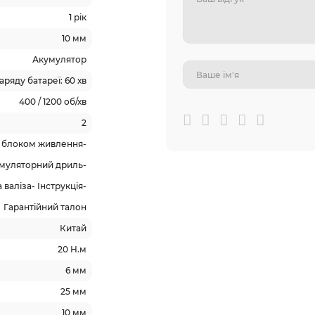
1 рік
10 мм
Акумулятор
заряду батареї: 60 хв
400 / 1200 об/хв
2
 з блоком живлення-
умуляторний дриль-
валіза- Інструкція-
Гарантійний талон
Китай
20 Н.м
6 мм
25 мм
10 мм