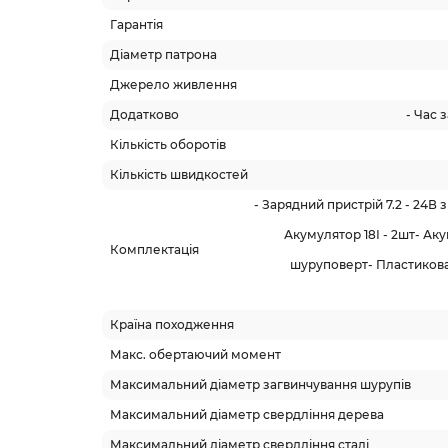
Гарантія
Діаметр патрона
Джерело живлення
Додатково
- Час 
Кількість оборотів
Кількість швидкостей
- Зарядний пристрій 7.2 - 24В
Акумулятор 18І - 2шт- Ак
Комплектація
шуруповерт- Пластикова 
Країна походження
Макс. обертаючий момент
Максимальний діаметр загвинчування шурупів
Максимальний діаметр свердління дерева
Максимальний діаметр свердління сталі