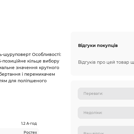
Відгуки покупців
ь-шуруповерт Особливості:
16-позиційне кільце вибору
Відгуків про цей товар щ
мальне значення крутного
бертання і перемикачем
тям для поліпшеного
1.2 А⋅год
Ростех