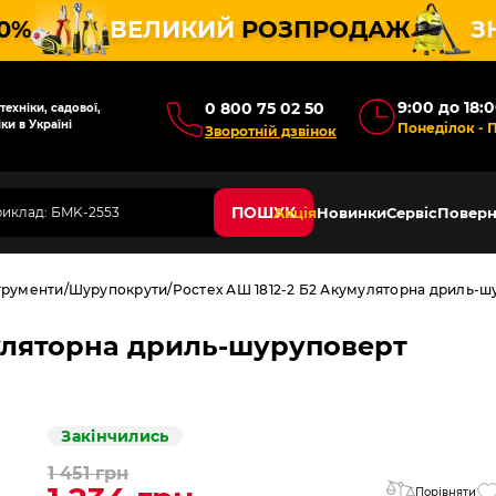
10%
ВЕЛИКИЙ
РОЗПРОДАЖ
З
9:00 до 18:
0 800 75 02 50
ехніки, садової,
ки в Україні
Понеділок - 
Зворотній дзвінок
ПОШУК
Акція
Новинки
Сервіс
Поверн
трументи
Шурупокрути
Ростех АШ 1812-2 Б2 Акумуляторна дриль-ш
муляторна дриль-шуруповерт
Закінчились
1 451 грн
Порівняти