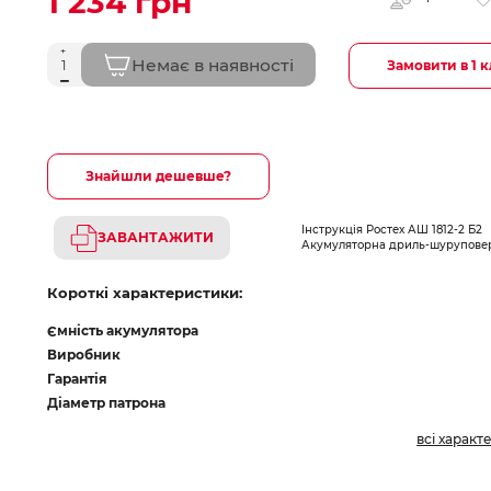
1 234 грн
Немає в наявності
Замовити в 1 к
Знайшли дешевше?
Інструкція Ростех АШ 1812-2 Б2
ЗАВАНТАЖИТИ
Акумуляторна дриль-шурупове
Короткі характеристики:
Ємність акумулятора
Виробник
Гарантія
Діаметр патрона
всі характ