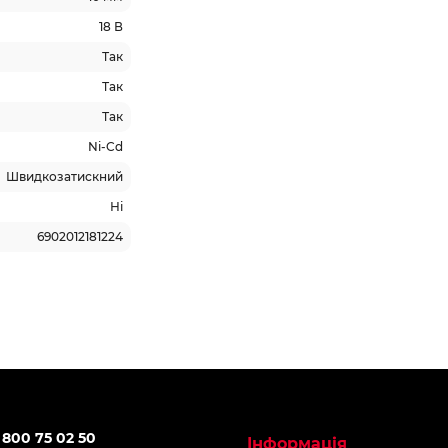
18 В
Так
Так
Так
Ni-Cd
Швидкозатискний
Ні
6902012181224
 800 75 02 50
Інформація