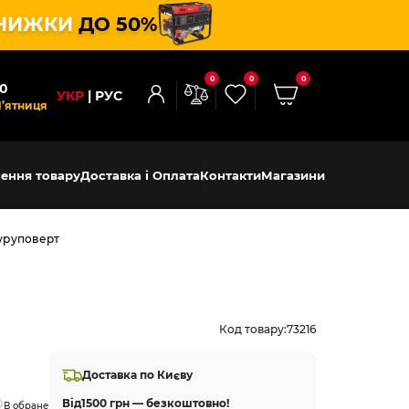
НИЖКИ
ДО 50%
0
0
0
00
УКР
РУС
П’ятниця
ення товару
Доставка і Оплата
Контакти
Магазини
уруповерт
Код товару:
73216
Доставка по Києву
Від
1500 грн — безкоштовно!
В обране