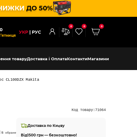
НИЖКИ
ДО 50%
0
0
0
00
УКР
РУС
П’ятниця
ення товару
Доставка і Оплата
Контакти
Магазини
ос CL100DZX Makita
Код товару:
71064
Доставка по Києву
В обране
Від
1500 грн — безкоштовно!