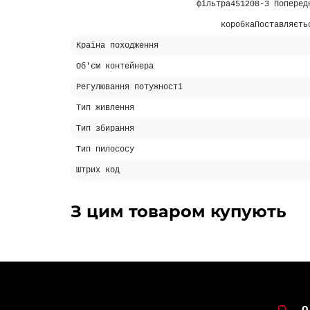
фільтра451208-3 Поперед
коробкаПоставляєть
Країна походження
Об'єм контейнера
Регулювання потужності
Тип живлення
Тип збирання
Тип пилососу
Штрих код
Схожі товари
-5% ОНЛАЙН
АКЦІЯ