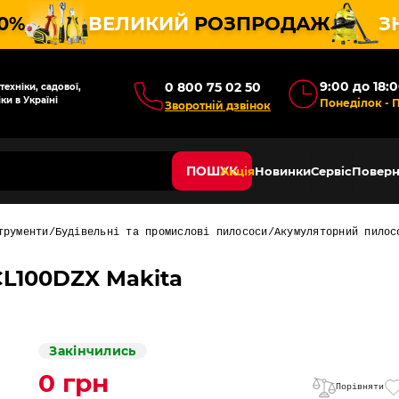
10%
ВЕЛИКИЙ
РОЗПРОДАЖ
З
9:00 до 18:
0 800 75 02 50
ехніки, садової,
ки в Україні
Понеділок - 
Зворотній дзвінок
ПОШУК
Акція
Новинки
Сервіс
Поверн
трументи
Будівельні та промислові пилососи
Акумуляторний пилос
L100DZX Makita
Закінчились
0 грн
Порівняти