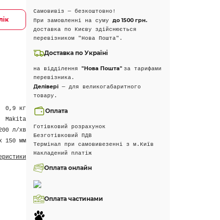
Самовивіз — безкоштовно!
лік
до 1500 грн.
При замовленні на суму
доставка по Києву здійснюється
перевізником "Нова Пошта".
Доставка по Україні
"Нова Пошта"
на відділення
за тарифами
перевізника.
Делівері
— для великогабаритного
товару.
0,9 кг
Оплата
Makita
Готівковий розрахунок
200 л/хв
Безготівковий ПДВ
x 150 мм
Термінал при самовивезенні з м.Київ
Накладений платіж
еристики
Оплата онлайн
Оплата частинами