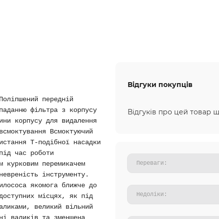
Відгуки покупців
Поліпшений передній
паданню фільтра з корпусу
Відгуків про цей товар щ
ини корпусу для видалення
всмоктування Всмоктуючий
истання Т-подібної насадки
під час роботи
м курковим перемикачем
невреність інструменту.
илососа якомога ближче до
доступних місцях, як під
аликами, великий вільний
ні валиків та зменшена