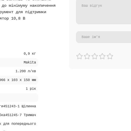
 до мінімуму накопичення
румент для підтримки
ятор 10,8 В
0,9 кг
Makita
1.200 л/хв
966 x 103 x 150 мм
1 рік
ги451243-1 Щілинна
бка451245-7 Тримач
к для попереднього