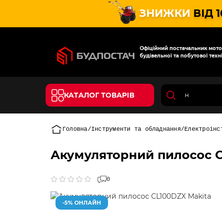
ЗНИЖКИ
ВІД 
Офіційний постачальник мотот
будівельної та побутової техні
КАТАЛОГ ТОВАРІВ
Головна
Інструменти та обладнання
Електроінс
Акумуляторний пилосос C
0
-5% ОНЛАЙН