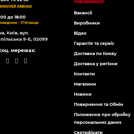
ОНЛАЙН
АКЦІЯ -15%
-5% ОНЛАЙН
83932
83933
Є в наявності
Є в наяв
ос для вологого і сухого
Пилосос для вологого і сух
рання FORTE VC1814
прибирання FORTE VC2016
0
0
 грн
5 968 грн
0 грн
5 073 грн