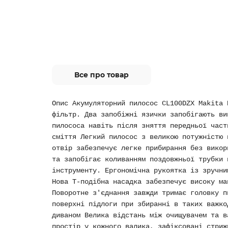
Все про товар
Опис Акумуляторний пилосос CL100DZX Makita 
фільтр. Два запобіжні язички запобігають ви
пилососа навіть після зняття передньої част
сміття Легкий пилосос з великою потужністю 
отвір забезпечує легке прибирання без викор
та запобігає коливанням поздовжньої трубки 
інструменту. Ергономічна рукоятка із зручни
Нова Т-подібна насадка забезпечує високу ма
Поворотне з'єднання завжди тримає головку п
поверхні підлоги при збиранні в таких важко
диваном Велика відстань між очищувачем та в
простір у кожного валика, зафіксовані стриж