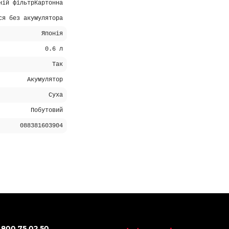
ній фільтрКартонна
ся без акумулятора
Японія
0.6 л
Так
Акумулятор
Суха
Побутовий
088381603904
 -15%
Топ продаж