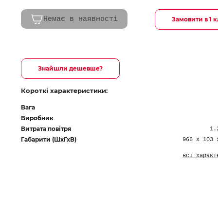
Немає в наявності
Замовити в 1 к
Знайшли дешевше?
Короткі характеристики:
Вага
Виробник
Витрата повітря
1.
Габарити (ШхГхВ)
966 x 103 
всі характ