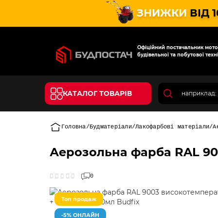
ЗНИЖКИ
ВІД 
Офіційний постачальник мотот
будівельної та побутової техні
КАТАЛОГ ТОВАРІВ
Головна
Будматеріали
Лакофарбові матеріали
А
Аерозольна фарба RAL 90
0
Топ продаж
-5% ОНЛАЙН