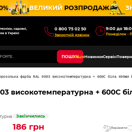
10%
ВЕЛИКИЙ
РОЗПРОДАЖ
З
9:00 до 18:
0 800 75 02 50
ехніки, садової,
ки в Україні
Понеділок - 
Зворотній дзвінок
ПОШУК
Акція
Новинки
Сервіс
Поверн
ерозольна фарба RAL 9003 високотемпературна + 600С біла 400мл 
03 високотемпературна + 600С бі
Закінчились
186 грн
Порівняти