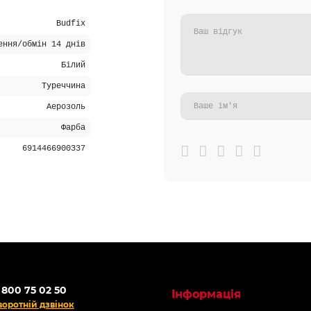
Budfix
ення/обмін 14 днів
Білий
Туреччина
Аерозоль
Фарба
6914466900337
 800 75 02 50
Інформація
воротній дзвінок