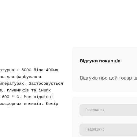
Відгуки покупців
атурна + 600С біла 400мл
ль для фарбування
Відгуків про цей товар щ
мпературах. Застосовується
в, глушників та інших
 600 ° С. Має відмінні
мосферних впливів. Колір