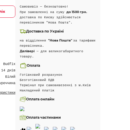
Самовивіз — безкоштовно!
лік
до 1500 грн.
При замовленні на суму
доставка по Києву здійснюється
перевізником "Нова Пошта".
Доставка по Україні
"Нова Пошта"
на відділення
за тарифами
перевізника.
Делівері
— для великогабаритного
товару.
Budfix
Оплата
 14 днів
Готівковий розрахунок
Білий
Безготівковий ПДВ
уреччина
Термінал при самовивезенні з м.Київ
Накладений платіж
еристики
Оплата онлайн
Оплата частинами