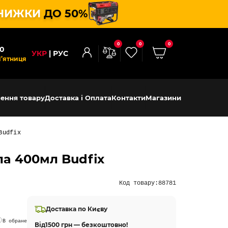
НИЖКИ
ДО 50%
0
0
0
00
УКР
РУС
П’ятниця
ення товару
Доставка і Оплата
Контакти
Магазини
Budfix
ла 400мл Budfix
Код товару:
88781
Доставка по Києву
В обране
Від
1500 грн — безкоштовно!