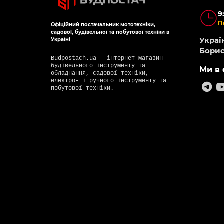
9
П
Офіційний постачальник мототехніки,
садової, будівельної та побутової техніки в
Україн
Україні
Борис
Budpostach.ua — інтернет-магазин
будівельного інструменту та
Ми в 
обладнання, садової техніки,
електро- і ручного інструменту та
побутової техніки.