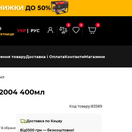
НИЖКИ
ДО 50%
0
0
0
0
УКР
РУС
’ятниця
ення товару
Доставка і Оплата
Контакти
Магазини
0мл
 2004 400мл
Код товару:
83589
Доставка по Києву
В обране
Від
1500 грн — безкоштовно!