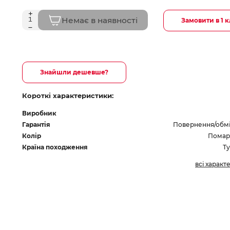
Немає в наявності
Замовити в 1 к
Знайшли дешевше?
Короткі характеристики:
Виробник
Гарантія
Повернення/обмін
Колір
Помар
Країна походження
Т
всі характ