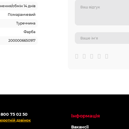
ення/обмін 14 днів
Помаранчевий
Туреччина
Фарба
2000006650917
 800 75 02 50
Інформація
воротній дзвінок
Вакансії