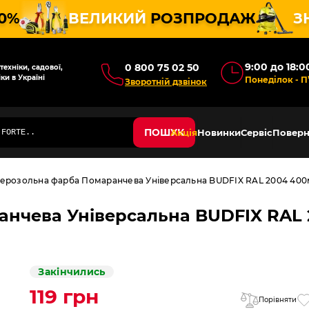
10%
ВЕЛИКИЙ
РОЗПРОДАЖ
З
9:00 до 18:0
0 800 75 02 50
ехніки, садової,
ки в Україні
Понеділок - П
Зворотній дзвінок
ПОШУК
Акція
Новинки
Сервіс
Поверн
ерозольна фарба Помаранчева Універсальна BUDFIX RAL 2004 40
нчева Універсальна BUDFIX RAL
Закінчились
119 грн
Порівняти