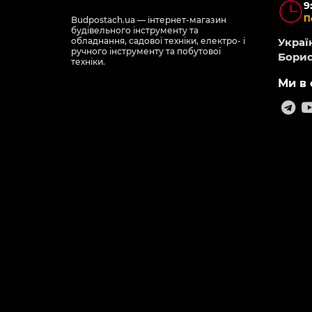
9
П
Budpostach.ua — інтернет-магазин
будівельного інструменту та
обладнання, садової техніки, електро- і
Україн
ручного інструменту та побутової
Борис
техніки.
Ми в 