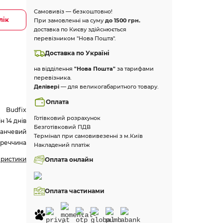
Самовивіз — безкоштовно!
лік
При замовленні на суму
до 1500 грн.
доставка по Києву здійснюється
перевізником "Нова Пошта".
Доставка по Україні
на відділення
"Нова Пошта"
за тарифами
перевізника.
Делівері
— для великогабаритного товару.
Оплата
Budfix
Готівковий розрахунок
 14 днів
Безготівковий ПДВ
анчевий
Термінал при самовивезенні з м.Київ
уреччина
Накладений платіж
еристики
Оплата онлайн
Оплата частинами