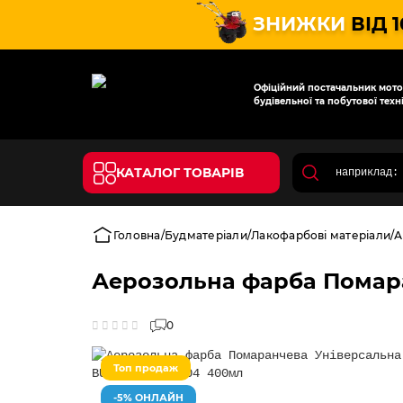
ЗНИЖКИ
ВІД 
Офіційний постачальник мотот
будівельної та побутової техні
КАТАЛОГ ТОВАРІВ
Головна
Будматеріали
Лакофарбові матеріали
А
Аерозольна фарба Помара
0
Топ продаж
-5% ОНЛАЙН