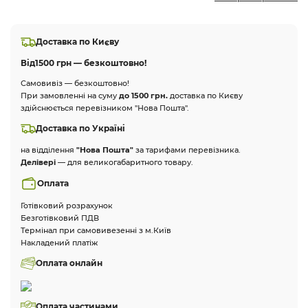
Доставка по Києву
Від
1500 грн — безкоштовно!
Самовивіз — безкоштовно!
При замовленні на суму
до 1500 грн.
доставка по Києву
здійснюється перевізником "Нова Пошта".
Доставка по Україні
на відділення
"Нова Пошта"
за тарифами перевізника.
Делівері
— для великогабаритного товару.
Оплата
Готівковий розрахунок
Безготівковий ПДВ
Термінал при самовивезенні з м.Київ
Накладений платіж
Оплата онлайн
Оплата частинами