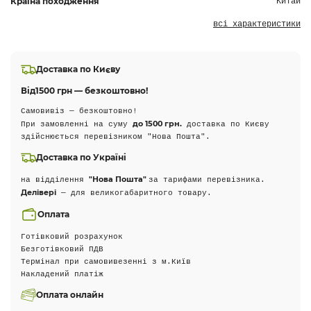
Країна походження
Китай
всі характеристики
Доставка по Києву
Від
1500 грн — безкоштовно!
Самовивіз — безкоштовно!
до 1500 грн.
При замовленні на суму
доставка по Києву
здійснюється перевізником "Нова Пошта".
Доставка по Україні
"Нова Пошта"
на відділення
за тарифами перевізника.
Делівері
— для великогабаритного товару.
Оплата
Готівковий розрахунок
Безготівковий ПДВ
Термінал при самовивезенні з м.Київ
Накладений платіж
Оплата онлайн