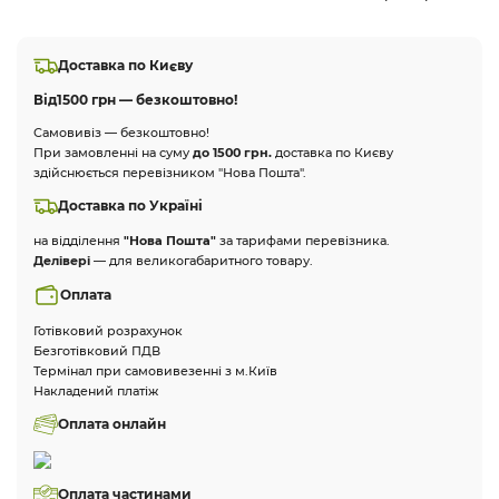
Доставка по Києву
Від
1500 грн — безкоштовно!
Самовивіз — безкоштовно!
При замовленні на суму
до 1500 грн.
доставка по Києву
здійснюється перевізником "Нова Пошта".
Доставка по Україні
на відділення
"Нова Пошта"
за тарифами перевізника.
Делівері
— для великогабаритного товару.
Оплата
Готівковий розрахунок
Безготівковий ПДВ
Термінал при самовивезенні з м.Київ
Накладений платіж
Оплата онлайн
Оплата частинами