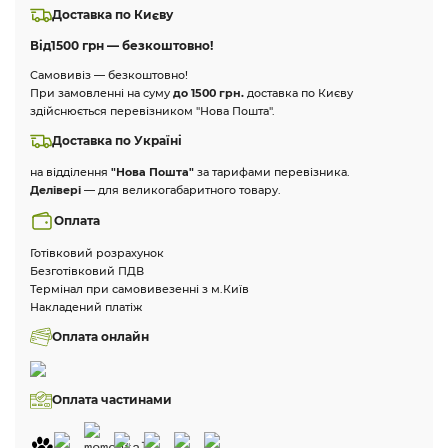
Доставка по Києву
Від
1500 грн — безкоштовно!
Самовивіз — безкоштовно!
При замовленні на суму
до 1500 грн.
доставка по Києву
здійснюється перевізником "Нова Пошта".
Доставка по Україні
на відділення
"Нова Пошта"
за тарифами перевізника.
Делівері
— для великогабаритного товару.
Оплата
Готівковий розрахунок
Безготівковий ПДВ
Термінал при самовивезенні з м.Київ
Накладений платіж
Оплата онлайн
Оплата частинами