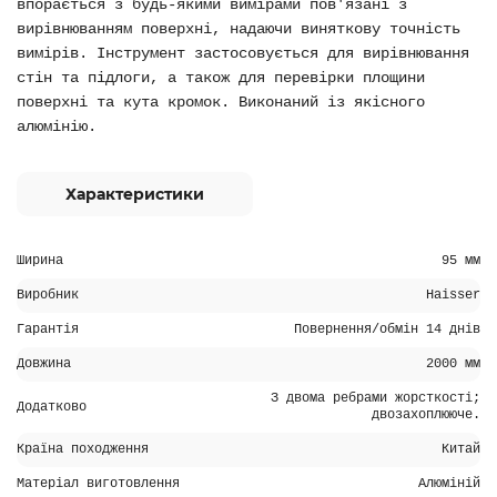
впорається з будь-якими вимірами пов'язані з
вирівнюванням поверхні, надаючи виняткову точність
вимірів. Інструмент застосовується для вирівнювання
стін та підлоги, а також для перевірки площини
поверхні та кута кромок. Виконаний із якісного
алюмінію.
Характеристики
Ширина
95 мм
Виробник
Haisser
Гарантія
Повернення/обмін 14 днів
Довжина
2000 мм
З двома ребрами жорсткості;
Додатково
двозахоплююче.
Країна походження
Китай
Матеріал виготовлення
Алюміній