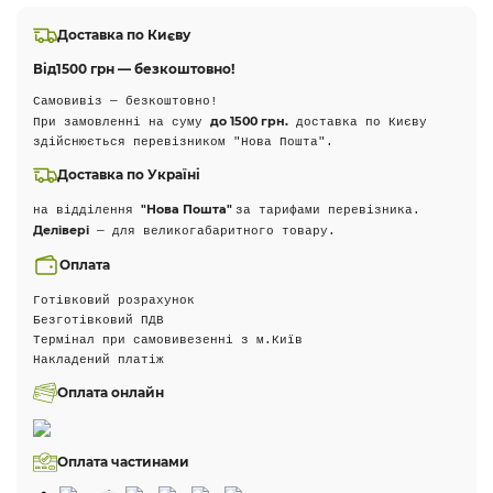
Доставка по Києву
Від
1500 грн — безкоштовно!
Самовивіз — безкоштовно!
до 1500 грн.
При замовленні на суму
доставка по Києву
здійснюється перевізником "Нова Пошта".
Доставка по Україні
"Нова Пошта"
на відділення
за тарифами перевізника.
Делівері
— для великогабаритного товару.
Оплата
Готівковий розрахунок
Безготівковий ПДВ
Термінал при самовивезенні з м.Київ
Накладений платіж
Оплата онлайн
Оплата частинами