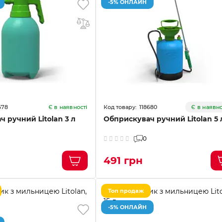
-5% ОНЛАЙН
678
118680
Є в наявності
Є в наявно
 ручний Litolan 3 л
Обприскувач ручний Litolan 5 
0
491 грн
Топ продаж
-5% ОНЛАЙН