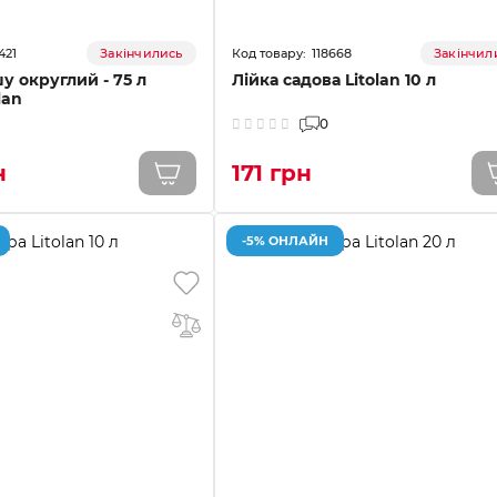
421
118668
Закінчились
Закінчил
у округлий - 75 л
Лійка садова Litolan 10 л
lan
0
н
171 грн
-5% ОНЛАЙН