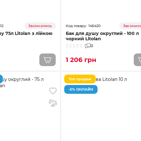
512
146420
Закінчились
Закінчил
у 75л Litolan з лійкою
Бак для душу округлий - 100 л
чорний Litolan
0
1 206 грн
Топ продаж
-5% ОНЛАЙН