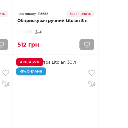
118682
ись
Закінчились
Обприскувач ручний Litolan 8 л
0
512 грн
АКЦІЯ -27%
-5% ОНЛАЙН