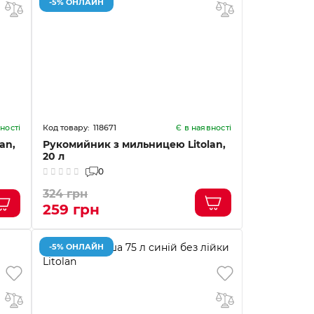
-5% ОНЛАЙН
118671
ності
Є в наявності
an,
Рукомийник з мильницею Litolan,
20 л
0
324 грн
259 грн
-5% ОНЛАЙН