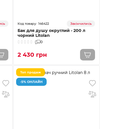
146422
ись
Закінчились
Бак для душу округлий - 200 л
чорний Litolan
0
2 430 грн
Топ продаж
-5% ОНЛАЙН