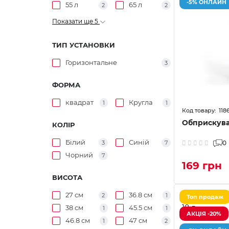
-5% ОНЛАЙН
55 л
65 л
2
2
Показати ще 5
ТИП УСТАНОВКИ
Горизонтальне
3
ФОРМА
квадрат
Кругла
1
1
118
Обприскувач
КОЛІР
Білий
Синій
3
7
0
Чорний
7
169 грн
ВИСОТА
27 см
36.8 см
2
1
Топ продаж
38 см
45.5 см
1
1
АКЦІЯ -20%
46.8 см
47 см
1
2