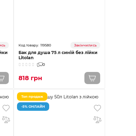
119580
ись
Закінчились
ійки
Бак для душа 75 л синій без лійки
Litolan
0
818 грн
Топ продаж
-5% ОНЛАЙН