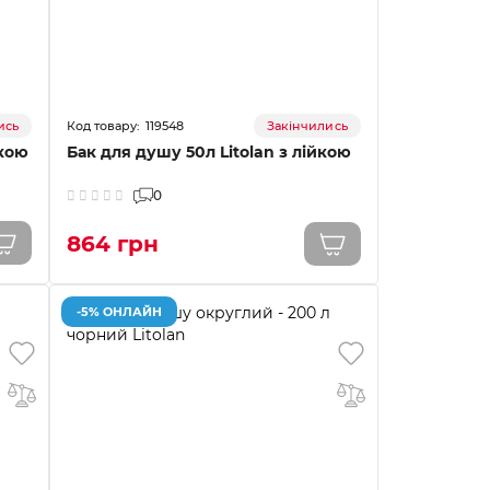
119548
ись
Закінчились
йкою
Бак для душу 50л Litolan з лійкою
0
864 грн
-5% ОНЛАЙН