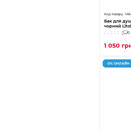
146
Бак для душ
чорний Lito
0
1 050 гр
-5% ОНЛАЙН