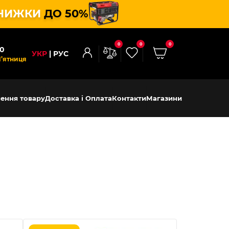
НИЖКИ
ДО 50%
0
0
0
00
УКР
РУС
П’ятниця
ення товару
Доставка і Оплата
Контакти
Магазини