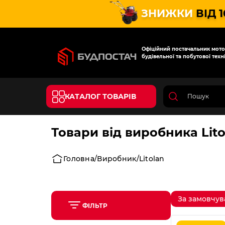
ЗНИЖКИ
ВІД 
Офіційний постачальник мотот
будівельної та побутової техні
КАТАЛОГ ТОВАРІВ
Товари від виробника Lito
Головна
Виробник
Litolan
За замовчу
ФІЛЬТР