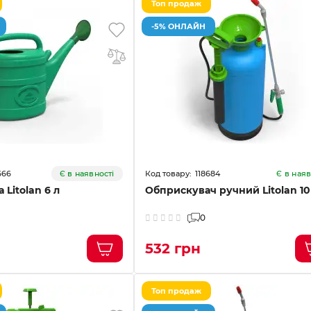
Топ продаж
-5% ОНЛАЙН
666
118684
Є в наявності
Є в наяв
 Litolan 6 л
Обприскувач ручний Litolan 10
0
532 грн
Топ продаж