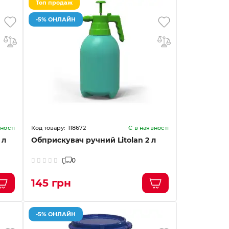
Топ продаж
-5% ОНЛАЙН
118672
ності
Є в наявності
 л
Обприскувач ручний Litolan 2 л
0
145 грн
-5% ОНЛАЙН