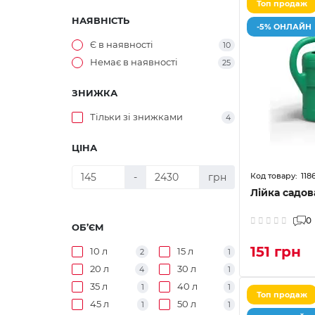
Топ продаж
НАЯВНІСТЬ
-5% ОНЛАЙН
Є в наявності
10
Немає в наявності
25
ЗНИЖКА
Тільки зі знижками
4
ЦІНА
118
-
грн
Лійка садова
0
ОБ’ЄМ
151 грн
10 л
15 л
2
1
20 л
30 л
4
1
35 л
40 л
1
1
Топ продаж
45 л
50 л
1
1