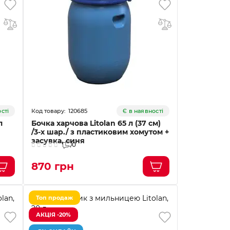
120685
сті
Є в наявності
л
Бочка харчова Litolan 65 л (37 см)
/3-х шар./ з пластиковим хомутом +
засувка, синя
0
870 грн
Топ продаж
АКЦІЯ -20%