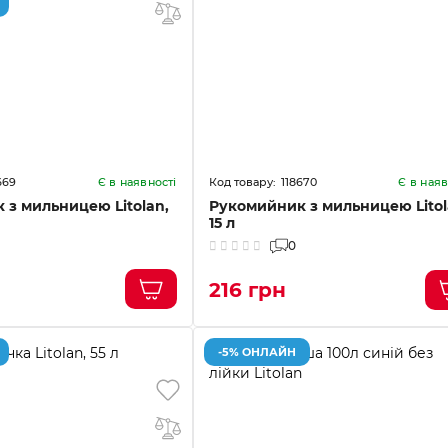
669
118670
Є в наявності
Є в наяв
 з мильницею Litolan,
Рукомийник з мильницею Litol
15 л
0
216 грн
-5% ОНЛАЙН