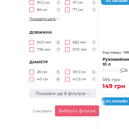
-5% ОНЛАЙН
55.5 см
57 см
1
1
66 см
77 см
1
1
Показати ще 6
ДОВЖИНА
600 мм
682 мм
2
1
756 мм
970 мм
1
1
118
Рукомийник
ДІАМЕТР
10 л
0
26 см
39.5 см
3
2
40 см
42.5 см
186 грн
6
1
149 грн
Показати ще 8 фільтрів
-5% ОНЛАЙН
Виберіть фільтри
Скасувати