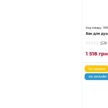
119
Бак для душ
0
1 518 грн
Топ продаж
-5% ОНЛАЙН