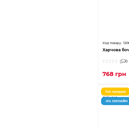
120
Харчова бочк
0
768 грн
Топ продаж
-5% ОНЛАЙН