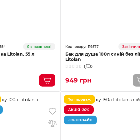
684
119577
Є в наявності
Закінчил
а Litolan, 55 л
Бак для душа 100л синій без л
Litolan
0
949 грн
Топ продаж
АКЦІЯ -20%
-5% ОНЛАЙН