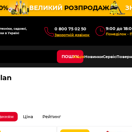
10%
ВЕЛИКИЙ
РОЗПРОДАЖ
З
9:00 до 18:
0 800 75 02 50
ехніки, садової,
ки в Україні
Понеділок - 
Зворотній дзвінок
ПОШУК
Акція
Новинки
Сервіс
Поверн
lan
ванням
Ціна
Рейтинг