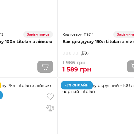
513
119514
Закінчились
Закінчил
у 100л Litolan з лійкою
Бак для душу 150л Litolan з лі
0
1 986 грн
1 589 грн
-5% ОНЛАЙН