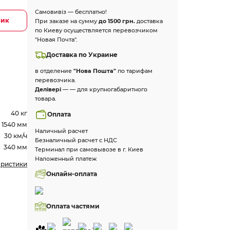
Самовивіз — бесплатно!
лик
При заказе на сумму
до 1500 грн.
доставка
по Киеву осуществляется перевозчиком
"Новая Почта".
Доставка по Украине
в отделение
"Нова Пошта"
по тарифам
перевозчика.
Делівері
— — для крупногабаритного
товара.
40 кг
Оплата
1540 мм
Наличный расчет
30 км/ч
Безналичный расчет с НДС
340 мм
Терминал при самовывозе в г. Киев
Наложенный платеж
еристики
Онлайн-оплата
Оплата частями