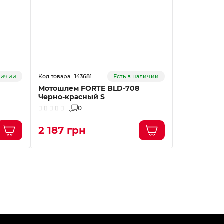
143681
14
аличии
Есть в наличии
Мотошлем FORTE BLD-708
Мотошлем 
Черно-красный S
Черный L
0
2 187 грн
1 800 г