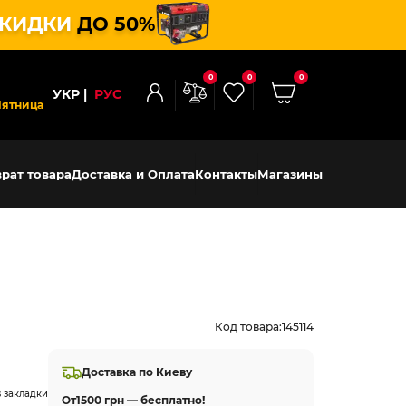
КИДКИ
ДО 50%
0
0
0
УКР
РУС
Пятница
рат товара
Доставка и Оплата
Контакты
Магазины
Код товара:
145114
Доставка по Киеву
 закладки
От
1500 грн — бесплатно!