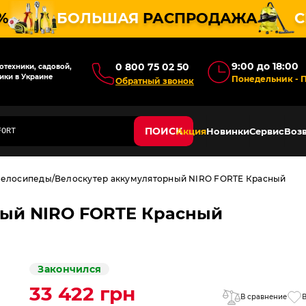
%
БОЛЬШАЯ
РАСПРОДАЖА
С
9:00 до 18:00
0 800 75 02 50
техники, садовой,
ики в Украине
Понедельник - 
Обратный звонок
ПОИСК
Акция
Новинки
Сервис
Возв
велосипеды
Велоскутер аккумуляторный NIRO FORTE Красный
ный NIRO FORTE Красный
Закончился
33 422 грн
В сравнение
В