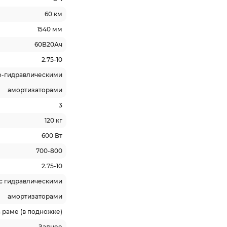
60 км
1540 мм
60В20Ач
2.75-10
о-гидравлическими
амортизаторами
3
120 кг
600 Вт
700-800
2.75-10
 с гидравлическими
амортизаторами
 раме (в подножке)
Заднее