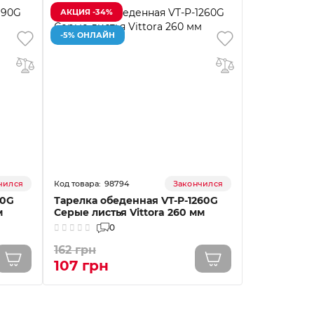
АКЦИЯ -34%
-5% ОНЛАЙН
98794
чился
Закончился
90G
Тарелка обеденная VT-P-1260G
м
Серые листья Vittora 260 мм
0
162 грн
107 грн