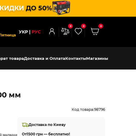
КИДКИ
ДО 50%
0
0
0
УКР
РУС
Пятница
рат товара
Доставка и Оплата
Контакты
Магазины
00 мм
Код товара:
98796
Доставка по Киеву
От
1500 грн — бесплатно!
В закладки