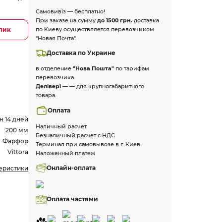
Самовивіз — бесплатно!
При заказе на сумму
до 1500 грн.
доставка
клик
по Киеву осуществляется перевозчиком
"Новая Почта".
Доставка по Украине
в отделение
"Нова Пошта"
по тарифам
перевозчика.
Делівері
— — для крупногабаритного
товара.
Оплата
н 14 дней
Наличный расчет
200 мм
Безналичный расчет с НДС
Фарфор
Терминал при самовывозе в г. Киев
Vittora
Наложенный платеж
Онлайн-оплата
теристики
Оплата частями