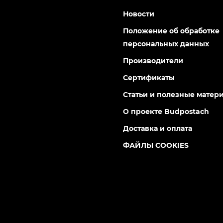
0
0
грн
120 грн
 800 75 02 50
Информация
братный звонок
Вакансии
:00 до 18:00
онедельник - Пятница
Видео
а, Киев, ул.
Возврат и Обмен
польская 9-е, 02099
Гарантия и сервис
соц. сетях: