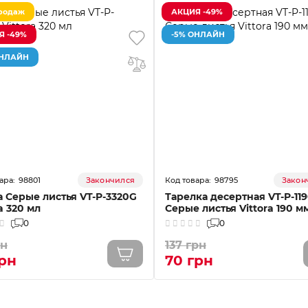
родаж
АКЦИЯ -49%
Я -49%
-5% ОНЛАЙН
ОНЛАЙН
98801
98795
Закончился
Закон
 Серые листья VT-P-3320G
Тарелка десертная VT-P-11
a 320 мл
Серые листья Vittora 190 м
0
0
рн
137 грн
грн
70 грн