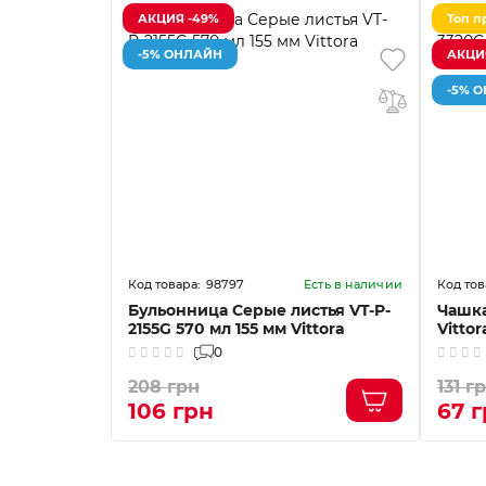
АКЦИЯ -49%
Топ п
-5% ОНЛАЙН
АКЦИ
-5% 
98797
Есть в наличии
Бульонница Серые листья VT-P-
Чашка
2155G 570 мл 155 мм Vittora
Vittor
0
208 грн
131 г
106 грн
67 