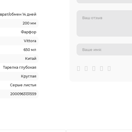
врат/обмен 14 дней
200 мм
Фарфор
Vittora
650 мл
Китай
Тарелка глубокая
Круглая
Серые листья
2000963131559