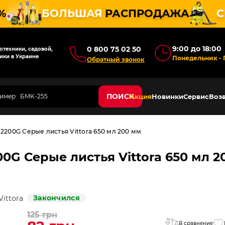
%
БОЛЬШАЯ
РАСПРОДАЖА
С
9:00 до 18:00
0 800 75 02 50
техники, садовой,
ики в Украине
Понедельник - 
Обратный звонок
ПОИСК
Акция
Новинки
Сервис
Возв
2200G Серые листья Vittora 650 мл 200 мм
00G Серые листья Vittora 650 мл 2
Закончился
125 грн
В сравнение