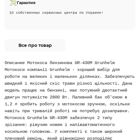
Гарантия
33 собственных сервисных центра по Украине!
Все про товар
Описание Мотокоса бензинова GR-430M Grunhelm
Мотокоси компанії Grunhelm - хороший вибір для
роботи на великих і маленьких ділянках. Забезпечують
швидкий і якісний скіс трави різної щільності. Дана
модель працює на бензині, має потужний двотактний
двигун потужністю 2800 Вт. Паливний бак об'ємом в
1,2 л зробить роботу з мотокосою зручною, оскільки
навіть при тривалій роботі не потребує дозаправки.
Мотокосa Grunhelm GR-430M забезпечує 2 типу
зрізання: ріжучим ножем і напівавтоматичного
косильною головкою. У комплекті є також широкий
плечовий ремінь, який рівномірно розподіляє