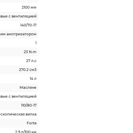
2100 мм
вые с вентиляцией
140/70-17
ним амотризатором
1
23 N.m
27 л.с
270.2 см3
14 л
Масляне
вые с вентиляцией
110/80-17
ескопическая вилка
Forte
2.9 л/100 км