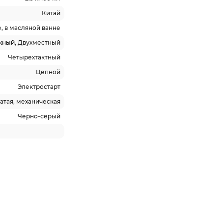
Китай
, в масляной ванне
жный
, Двухместный
Четырехтактный
Цепной
Электростарт
чатая, механическая
Черно-серый