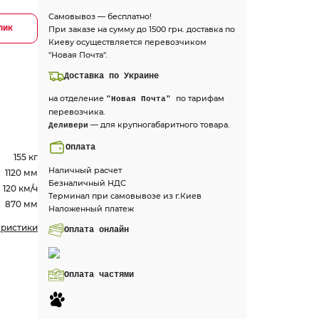
Самовывоз — бесплатно!
лик
При заказе на сумму до 1500 грн. доставка по
Киеву осуществляется перевозчиком
"Новая Почта".
Доставка по Украине
на отделение
по тарифам
"Новая Почта"
перевозчика.
— для крупногабаритного товара.
Деливери
Оплата
155 кг
Наличный расчет
1120 мм
Безналичный НДС
120 км/ч
Терминал при самовывозе из г.Киев
870 мм
Наложенный платеж
еристики
Оплата онлайн
Оплата частями