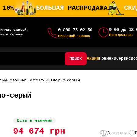
 10%
БОЛЬШАЯ
РАСПРОДАЖА
СК
9:00 до 18:
0 800 75 02 50
ехники, садовой,
ики в Украине
Понедельник -
Обратный звонок
ПОИСК
Акция
Новинки
Сервис
Во
лы
Мотоцикл Forte RV300 черно-серый
но-серый
Есть в наличии
94 674 грн
В сравнение
В