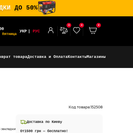
ИДКИ
ДО 50%
0
0
0
00
УКР
РУС
 Пятница
зврат товара
Доставка и Оплата
Контакты
Магазины
Код товара:
152508
Доставка по Киеву
 закладки
От
1500 грн — бесплатно!