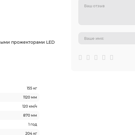
ными прожекторами LED
155 кг
1120 мм
120 км/ч
870 мм
1 год
204 кг