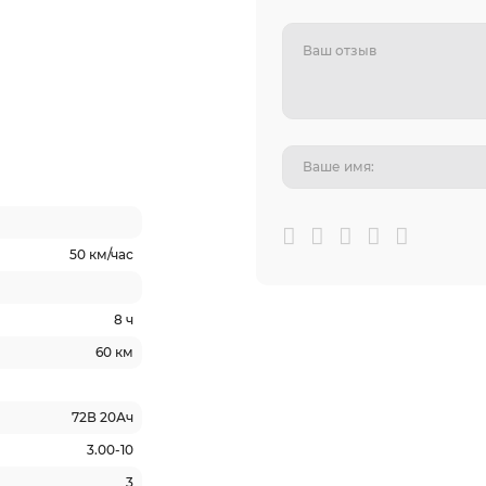
50 км/час
8 ч
60 км
72В 20Ач
3.00-10
3