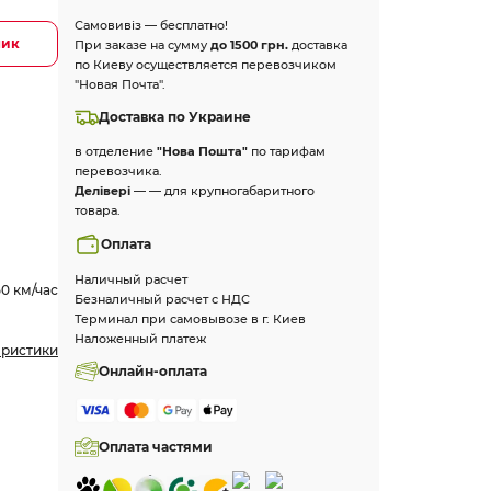
Самовивіз — бесплатно!
лик
При заказе на сумму
до 1500 грн.
доставка
по Киеву осуществляется перевозчиком
"Новая Почта".
Доставка по Украине
в отделение
"Нова Пошта"
по тарифам
перевозчика.
Делівері
— — для крупногабаритного
товара.
Оплата
Наличный расчет
50 км/час
Безналичный расчет с НДС
Терминал при самовывозе в г. Киев
Наложенный платеж
еристики
Онлайн-оплата
Оплата частями