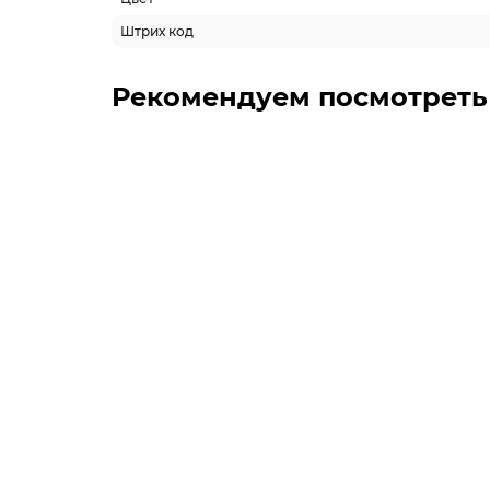
Штрих код
Рекомендуем посмотреть
-5% ОНЛАЙН
143678
Мотошлем FORTE BLD-708 Черно-красный 