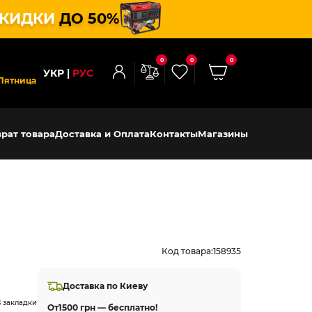
КИДКИ
ДО 50%
0
0
0
УКР
РУС
Пятница
рат товара
Доставка и Оплата
Контакты
Магазины
Код товара:
158935
Доставка по Киеву
 закладки
От
1500 грн — бесплатно!