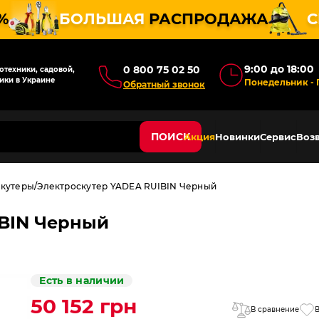
%
БОЛЬШАЯ
РАСПРОДАЖА
С
9:00 до 18:00
0 800 75 02 50
техники, садовой,
ики в Украине
Понедельник - 
Обратный звонок
ПОИСК
Акция
Новинки
Сервис
Возв
скутеры
Электроскутер YADEA RUIBIN Черный
IBIN Черный
Есть в наличии
50 152 грн
В сравнение
В