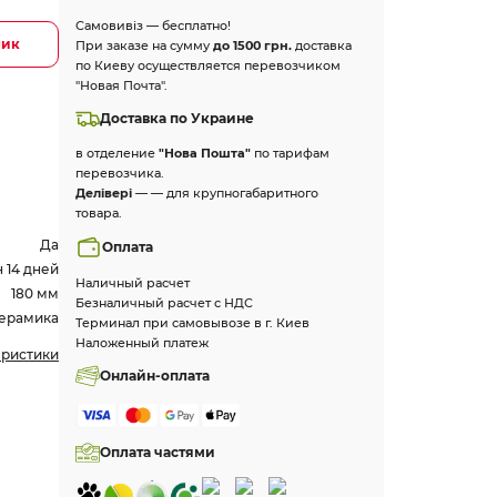
Самовивіз — бесплатно!
лик
При заказе на сумму
до 1500 грн.
доставка
по Киеву осуществляется перевозчиком
"Новая Почта".
Доставка по Украине
в отделение
"Нова Пошта"
по тарифам
перевозчика.
Делівері
— — для крупногабаритного
товара.
Да
Оплата
 14 дней
Наличный расчет
180 мм
Безналичный расчет с НДС
ерамика
Терминал при самовывозе в г. Киев
Наложенный платеж
еристики
Онлайн-оплата
Оплата частями