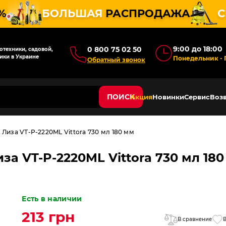
%
БОЛЬШАЯ
РАСПРОДАЖА
С
9:00 до 18:00
0 800 75 02 50
техники, садовой,
ики в Украине
Понедельник - 
Обратный звонок
ПОИСК
Акция
Новинки
Сервис
Возв
Лиза VT-P-2220ML Vittora 730 мл 180 мм
за VT-P-2220ML Vittora 730 мл 18
Есть в наличии
213 грн
В сравнение
В