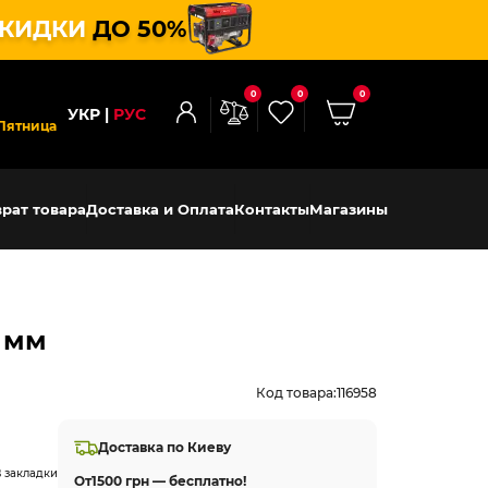
КИДКИ
ДО 50%
0
0
0
УКР
РУС
Пятница
рат товара
Доставка и Оплата
Контакты
Магазины
0 мм
Код товара:
116958
Доставка по Киеву
 закладки
От
1500 грн — бесплатно!