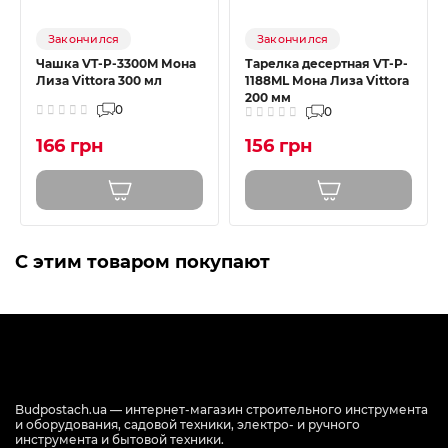
Закончился
Закончился
Чашка VT-P-3300M Мона
Тарелка десертная VT-P-
Лиза Vittora 300 мл
1188ML Мона Лиза Vittora
200 мм
0
0
166 грн
156 грн
С этим товаром покупают
Budpostach.ua — интернет-магазин строительного инструмента
и оборудования, садовой техники, электро- и ручного
инструмента и бытовой техники.