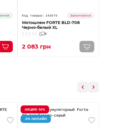
143675
личии
Закончился
Мотошлем FORTE BLD-708
Мотошлем 
Черно-белый XL
Черно-бел
0
0
2 083 грн
2 083 г
АКЦИЯ -14%
АКЦИЯ -14%
-5% ОНЛАЙН
-5% ОНЛАЙ