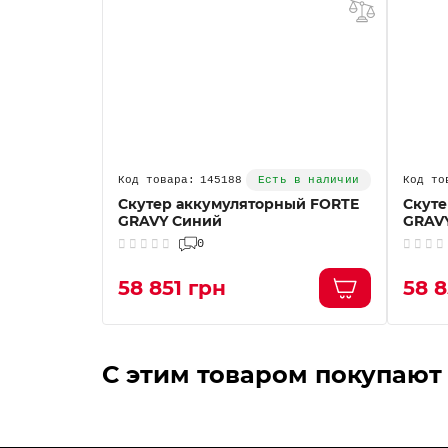
145188
ь в наличии
Есть в наличии
A RN Серый
Скутер аккумуляторный FORTE
Скуте
GRAVY Синий
GRAV
0
58 851 грн
58 8
С этим товаром покупают