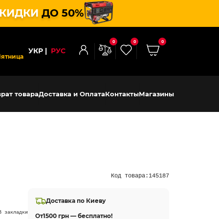
КИДКИ
ДО 50%
0
0
0
УКР
РУС
Пятница
рат товара
Доставка и Оплата
Контакты
Магазины
Код товара:
145187
Доставка по Киеву
В закладки
От
1500 грн — бесплатно!