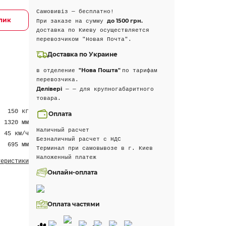
Самовивіз — бесплатно!
клик
до 1500 грн.
При заказе на сумму
доставка по Киеву осуществляется
перевозчиком "Новая Почта".
Доставка по Украине
"Нова Пошта"
в отделение
по тарифам
перевозчика.
Делівері
— — для крупногабаритного
товара.
150 кг
Оплата
1320 мм
Наличный расчет
45 км/ч
Безналичный расчет с НДС
695 мм
Терминал при самовывозе в г. Киев
Наложенный платеж
теристики
Онлайн-оплата
Оплата частями