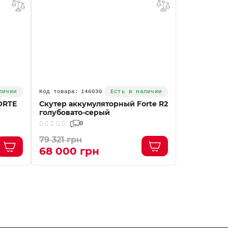
146030
личии
Есть в наличии
ORTE
Скутер аккумуляторный Forte R2
Скутер акк
голубовато-серый
желто-сер
0
0
79 321 грн
79 321 грн
68 000 грн
68 000 