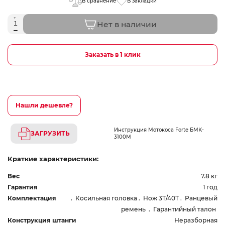
В сравнение
В закладки
Нет в наличии
Заказать в 1 клик
Нашли дешевле?
Инструкция Мотокоса Forte БMK-
ЗАГРУЗИТЬ
3100М
Краткие характеристики:
Вес
7.8 кг
Гарантия
1 год
Комплектация
. Косильная головка . Нож 3Т/40Т . Ранцевый
ремень . Гарантийный талон
Конструкция штанги
Неразборная