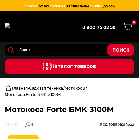
СКИДКИ
ОТ 10%
БОЛЬШАЯ
РАСПРОДАЖА
СКИДКИ
ДО 50%
0
0 800 75 02 50
ПОИСК
Каталог товаров
Главная
Садовая техника
Мотокосы
Мотокоса Forte БMK-3100М
Мотокоса Forte БMK-3100М
Код товара:
84322
0