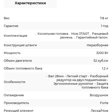
Характеристики
Вес
7.8 кг
Гарантия
1 год
. Косильная головка . Нож 3Т/40Т . Ранцевый
Комплектация
ремень . Гарантийный талон
Конструкция штанги
Неразборная
Мощность
3200 Вт
Объем двигателя
52 куб.см
Объем топливного бака
1.2 л
- Вал 28мм - Легкий старт - Разборный
редуктор на двух подшипниках -
Особенности
Эргономичные рукоятки - Защита
топливного бака
Охлаждение
Воздушное
Производитель
Forte
Режущий элемент
Леска/Нож