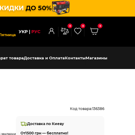
КИДКИ
ДО 50%
0
0
0
УКР
РУС
Пятница
рат товара
Доставка и Оплата
Контакты
Магазины
Код товара:
136386
Доставка по Киеву
От
1500 грн — бесплатно!
 закладки