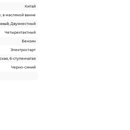
Китай
, в масляной ванне
жный
, Двухместный
Четырехтактный
Бензин
Электростарт
кая, 6-ступенчатая
Черно-синий