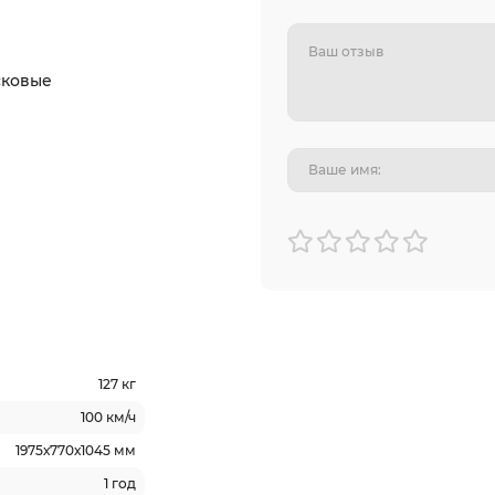
сковые
127 кг
100 км/ч
1975х770х1045 мм
1 год