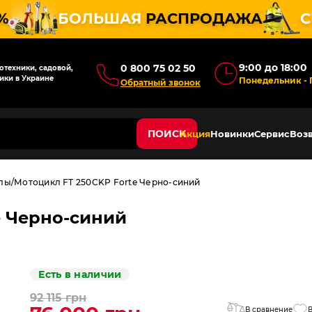
%
БОЛЬШАЯ
РАСПРОДАЖА
С
9:00 до 18:00
0 800 75 02 50
техники, садовой,
ики в Украине
Понедельник - 
Обратный звонок
ПОИСК
Акция
Новинки
Сервис
Возв
лы
Мотоцикл FT 250CKP Forte Черно-синий
e Черно-синий
Есть в наличии
92 115 грн
В сравнение
В