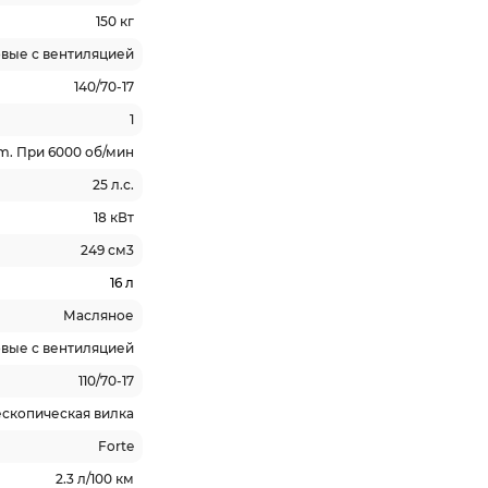
150 кг
вые с вентиляцией
140/70-17
1
m. При 6000 об/мин
25 л.с.
18 кВт
249 см3
16 л
Масляное
вые с вентиляцией
110/70-17
ескопическая вилка
Forte
2.3 л/100 км