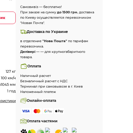
Самовивіз — бесплатно!
При заказе на сумму
до 1500 грн.
доставка
лик
по Киеву осуществляется перевозчиком
"Новая Почта".
Доставка по Украине
в отделение
"Нова Пошта"
по тарифам
перевозчика.
Делівері
— — для крупногабаритного
товара.
Оплата
127 кг
Наличный расчет
100 км/ч
Безналичный расчет с НДС
х1045 мм
Терминал при самовывозе в г. Киев
1 год
Наложенный платеж
Онлайн-оплата
еристики
Оплата частями