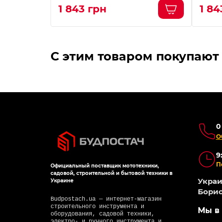
1 843 грн
1 84
С этим товаром покупают
0
О
9
П
Официальный поставщик мототехники,
садовой, строительной и бытовой техники в
Украин
Украине
Борис
Budpostach.ua — интернет-магазин
строительного инструмента и
Мы в 
оборудования, садовой техники,
электро- и ручного инструмента и