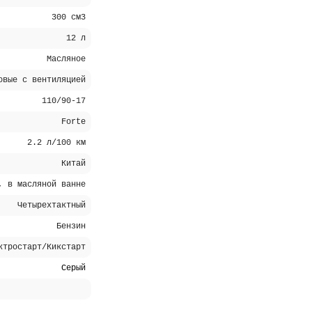
300 см3
12 л
Масляное
овые с вентиляцией
110/90-17
Forte
2.2 л/100 км
Китай
, в масляной ванне
Четырехтактный
Бензин
ктростарт/Кикстарт
Серый