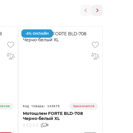
-5% ОНЛАЙН
-5% ОНЛАЙ
143675
личии
Закончился
Мотошлем FORTE BLD-708
Мотошлем 
Черно-белый XL
Черно-бел
0
0