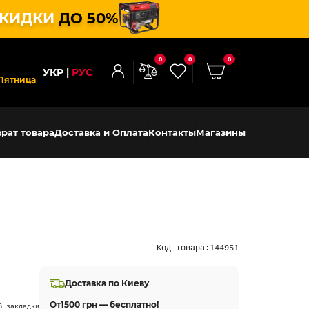
КИДКИ
ДО 50%
0
0
0
УКР
РУС
Пятница
рат товара
Доставка и Оплата
Контакты
Магазины
Код товара:
144951
Доставка по Киеву
От
1500 грн — бесплатно!
В закладки