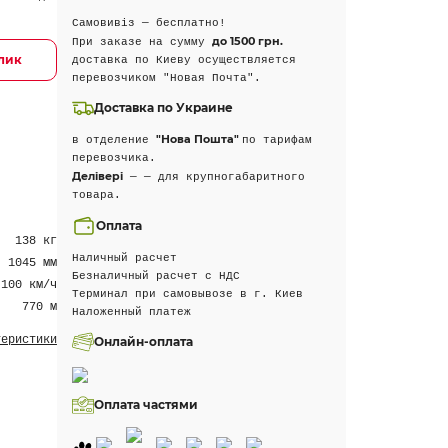
Самовивіз — бесплатно!
до 1500 грн.
При заказе на сумму
клик
доставка по Киеву осуществляется
перевозчиком "Новая Почта".
Доставка по Украине
"Нова Пошта"
в отделение
по тарифам
перевозчика.
Делівері
— — для крупногабаритного
товара.
Оплата
138 кг
Наличный расчет
1045 мм
Безналичный расчет с НДС
100 км/ч
Терминал при самовывозе в г. Киев
770 м
Наложенный платеж
теристики
Онлайн-оплата
Оплата частями