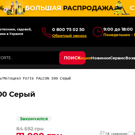
%
БОЛЬШАЯ
РАСПРОДАЖА
С
9:00 до 18:00
0 800 75 02 50
техники, садовой,
ики в Украине
Понедельник - 
Обратный звонок
ПОИСК
Акция
Новинки
Сервис
Возв
ы
Мотоцикл Forte FALCON 300 Серый
00 Серый
Закончился
84 592 грн
В сравнение