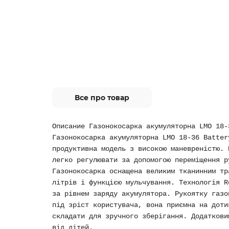
Все про товар
Описание Газонокосарка акумуляторна LMO 18-
Газонокосарка акумуляторна LMO 18-36 Batter
продуктивна модель з високою маневреністю. 
легко регулювати за допомогою переміщення р
Газонокосарка оснащена великим тканинним тр
літрів і функцією мульчування. Технологія R
за рівнем заряду акумулятора. Рукоятку газо
під зріст користувача, вона приємна на доти
складати для зручного зберігання. Додаткови
від дітей.