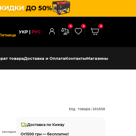
КИДКИ
ДО 50%
0
0
0
УКР
РУС
Пятница
рат товара
Доставка и Оплата
Контакты
Магазины
Код товара:
101658
Доставка по Киеву
 закладки
От
1500 грн — бесплатно!