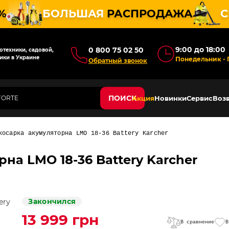
%
БОЛЬШАЯ
РАСПРОДАЖА
С
9:00 до 18:00
0 800 75 02 50
техники, садовой,
ики в Украине
Понедельник - 
Обратный звонок
ПОИСК
Акция
Новинки
Сервис
Возв
косарка акумуляторна LMO 18-36 Battery Karcher
на LMO 18-36 Battery Karcher
Закончился
13 999 грн
В сравнение
В