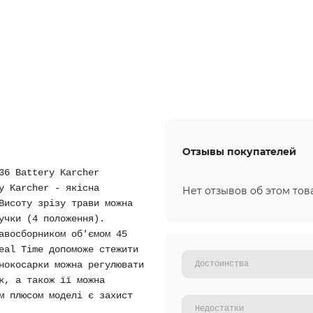
Отзывы покупателей
36 Battery Karcher
y Karcher - якісна
Нет отзывов об этом тов
Висоту зрізу трави можна
учки (4 положення).
авосборником об'ємом 45
eal Time допоможе стежити
нокосарки можна регулювати
к, а також її можна
м плюсом моделі є захист