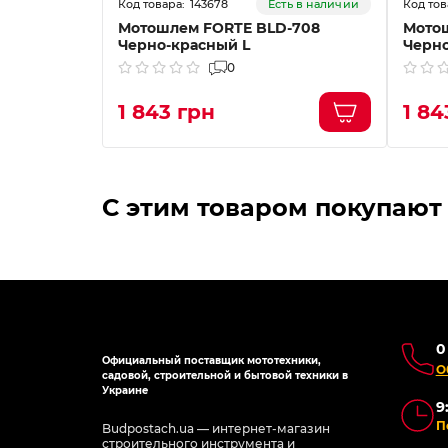
143678
Есть в наличии
Мотошлем FORTE BLD-708
Мото
Черно-красный L
Черно
0
1 843 грн
1 84
С этим товаром покупают
0
Официальный поставщик мототехники,
О
садовой, строительной и бытовой техники в
Украине
9
П
Budpostach.ua — интернет-магазин
строительного инструмента и