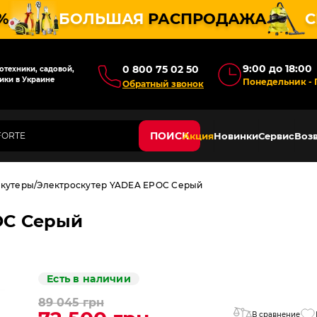
%
БОЛЬШАЯ
РАСПРОДАЖА
С
9:00 до 18:00
0 800 75 02 50
техники, садовой,
ики в Украине
Понедельник - 
Обратный звонок
ПОИСК
Акция
Новинки
Сервис
Возв
скутеры
Электроскутер YADEA EPOC Серый
OC Серый
Есть в наличии
89 045 грн
В сравнение