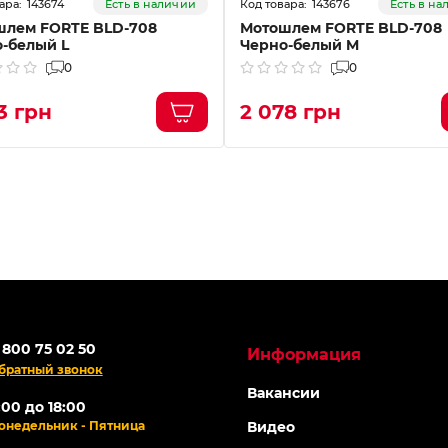
143674
143676
Есть в наличии
Есть в н
шлем FORTE BLD-708
Мотошлем FORTE BLD-708
-белый L
Черно-белый M
0
0
3 грн
2 078 грн
 800 75 02 50
Информация
братный звонок
Вакансии
:00 до 18:00
онедельник - Пятница
Видео