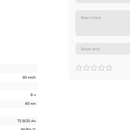
60 км/ч
8 ч
80 км
72 В/25 Ач
90/80-12