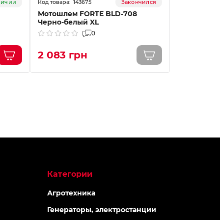
143675
14
аличии
Закончился
Мотошлем FORTE BLD-708
Мотошлем 
Черно-белый XL
Черно-бел
0
2 083 грн
2 083 г
Категории
Агротехника
Генераторы, электростанции