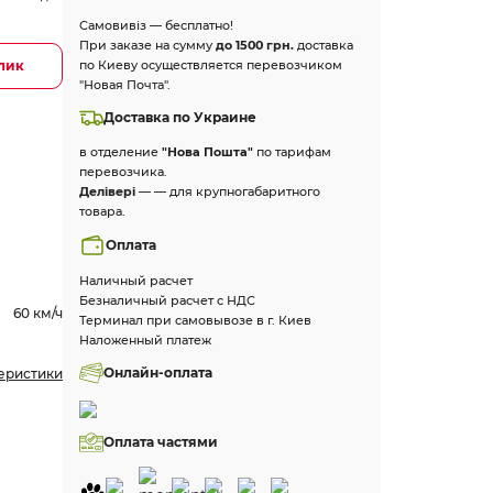
Самовивіз — бесплатно!
При заказе на сумму
до 1500 грн.
доставка
клик
по Киеву осуществляется перевозчиком
"Новая Почта".
Доставка по Украине
в отделение
"Нова Пошта"
по тарифам
перевозчика.
Делівері
— — для крупногабаритного
товара.
Оплата
Наличный расчет
Безналичный расчет с НДС
60 км/ч
Терминал при самовывозе в г. Киев
Наложенный платеж
Онлайн-оплата
теристики
Оплата частями