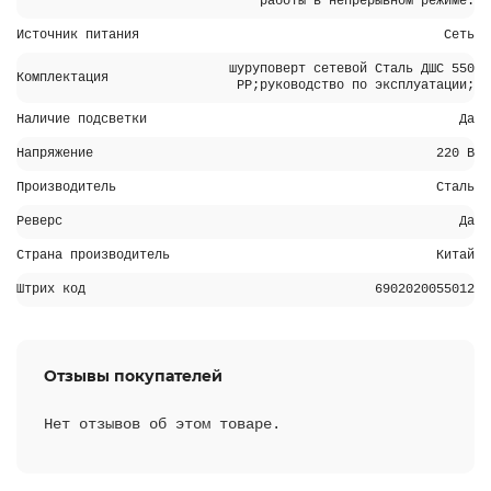
работы в непрерывном режиме.
Источник питания
Сеть
шуруповерт сетевой Сталь ДШС 550
Комплектация
РР;руководство по эксплуатации;
Наличие подсветки
Да
Напряжение
220 В
Производитель
Сталь
Реверс
Да
Страна производитель
Китай
Штрих код
6902020055012
Отзывы покупателей
Нет отзывов об этом товаре.